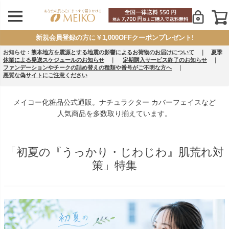
新規会員登録の方に￥1,000OFFクーポンプレゼント!
お知らせ：
熊本地方を震源とする地震の影響によるお荷物のお届けについて
｜
夏季
休業による発送スケジュールのお知らせ
｜
定期購入サービス終了のお知らせ
｜
ファンデーションやチークの詰め替えの種類や番号がご不明な方へ
｜
悪質な偽サイトにご注意ください
メイコー化粧品公式通販。ナチュラクター カバーフェイスなど
人気商品を多数取り揃えています。
「初夏の『うっかり・じわじわ』肌荒れ対
策」特集