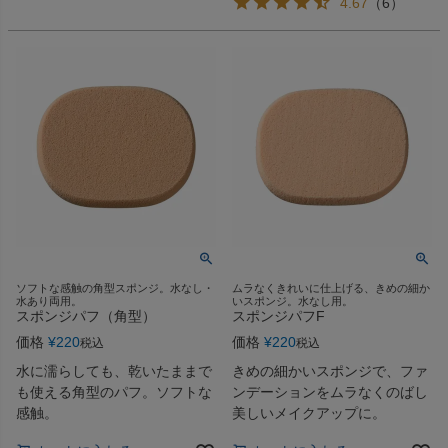
4.67
（
6
）
ソフトな感触の角型スポンジ。水なし・
ムラなくきれいに仕上げる、きめの細か
水あり両用。
いスポンジ。水なし用。
スポンジパフ（角型）
スポンジパフF
価格
¥
220
価格
¥
220
税込
税込
水に濡らしても、乾いたままで
きめの細かいスポンジで、ファ
も使える角型のパフ。ソフトな
ンデーションをムラなくのばし
感触。
美しいメイクアップに。