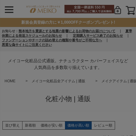
新規会員登録の方に￥1,000OFFクーポンプレゼント!
お知らせ：
熊本地方を震源とする地震の影響によるお荷物のお届けについて
｜
夏季
休業による発送スケジュールのお知らせ
｜
定期購入サービス終了のお知らせ
｜
ファンデーションやチークの詰め替えの種類や番号がご不明な方へ
｜
悪質な偽サイトにご注意ください
メイコー化粧品公式通販。ナチュラクター カバーフェイスなど
人気商品を多数取り揃えています。
HOME
メイコー化粧品全アイテム | 通販
メイクアイテム | 通
化粧小物 | 通販
並び替え
新着順
価格が安い順
価格が高い順
レビュー順