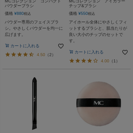
MCコレクション コンパクト
MCコレクション アイカラー
パウダーブラシ
チップ&ブラシ
価格
¥
880
価格
¥
550
税込
税込
パウダー専用のフェイスブラ
アイホール全体にやさしくフィ
シ。やさしくパウダーを均一に
ットするブラシと、肌当たりが
広げます。
良い大小のチップのセットで
す。
カートに入れる
カートに入れる
4.50
（
2
）
4.00
（
1
）