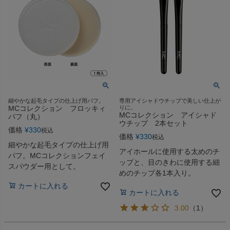
細やかな起毛タイプの仕上げ用パフ。
専用アイシャドウチップで美しい仕上が
MCコレクション フロッキィ
りに。
MCコレクション アイシャド
パフ（丸）
ウチップ 2本セット
価格
¥
330
税込
価格
¥
330
税込
細やかな起毛タイプの仕上げ用
アイホールに使用する太めのチ
パフ。MCコレクションフェイ
ップと、目のきわに使用する細
スパウダー用として。
めのチップ各1本入り。
カートに入れる
カートに入れる
3.00
（
1
）