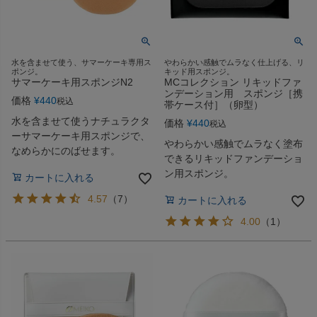
水を含ませて使う、サマーケーキ専用ス
やわらかい感触でムラなく仕上げる、リ
ポンジ。
キッド用スポンジ。
サマーケーキ用スポンジN2
MCコレクション リキッドファ
ンデーション用 スポンジ［携
価格
¥
440
税込
帯ケース付］（卵型）
水を含ませて使うナチュラクタ
価格
¥
440
税込
ーサマーケーキ用スポンジで、
やわらかい感触でムラなく塗布
なめらかにのばせます。
できるリキッドファンデーショ
ン用スポンジ。
カートに入れる
4.57
（
7
）
カートに入れる
4.00
（
1
）