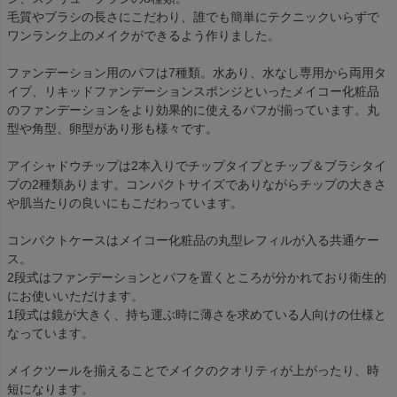
毛質やブラシの長さにこだわり、誰でも簡単にテクニックいらずで
ワンランク上のメイクができるよう作りました。
ファンデーション用のパフは7種類。水あり、水なし専用から両用タ
イプ、リキッドファンデーションスポンジといったメイコー化粧品
のファンデーションをより効果的に使えるパフが揃っています。丸
型や角型、卵型があり形も様々です。
アイシャドウチップは2本入りでチップタイプとチップ＆ブラシタイ
プの2種類あります。コンパクトサイズでありながらチップの大きさ
や肌当たりの良いにもこだわっています。
コンパクトケースはメイコー化粧品の丸型レフィルが入る共通ケー
ス。
2段式はファンデーションとパフを置くところが分かれており衛生的
にお使いいただけます。
1段式は鏡が大きく、持ち運ぶ時に薄さを求めている人向けの仕様と
なっています。
メイクツールを揃えることでメイクのクオリティが上がったり、時
短になります。