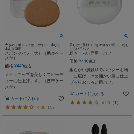
大きめスポンジで使いやすい。水なし・
柔らかい肌触りできめ細かい肌に。粉お
水あり両用。
しろい用パフ。
スポンジパフ（大）［携帯ケー
粉おしろい専用 パフ
ス付］
価格
¥
440
税込
価格
¥
440
税込
柔らかい肌触りでパウダーを均
メイクアップを美しくスピーデ
一に広げ、きめ細かい肌に仕上
ィーに仕上げます。（携帯ケー
げる粉おしろい用パフ。
ス付）
カートに入れる
カートに入れる
4.00
（
1
）
4.00
（
1
）