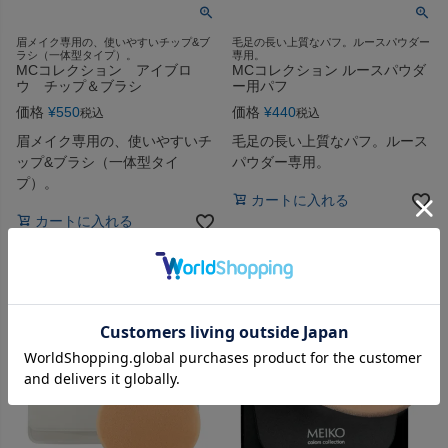
眉メイク専用の、使いやすいチップ&ブ
毛足の長い上質なパフ。ルースパウダー
ラシ（一体型タイプ）。
専用。
MCコレクション アイブロ
MCコレクション ルースパウダ
ウ チップ＆ブラシ
ー用パフ
価格
¥
550
価格
¥
440
税込
税込
眉メイク専用の、使いやすいチ
毛足の長い上質なパフ。ルース
ップ&ブラシ（一体型タイ
パウダー専用。
プ）。
カートに入れる
カートに入れる
4.00
（
1
）