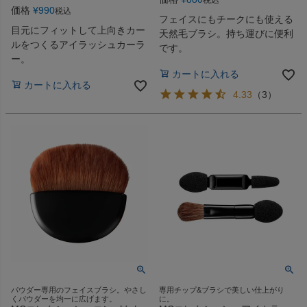
税込
価格
¥
990
税込
フェイスにもチークにも使える
目元にフィットして上向きカー
天然毛ブラシ。持ち運びに便利
ルをつくるアイラッシュカーラ
です。
ー。
カートに入れる
カートに入れる
4.33
（
3
）
パウダー専用のフェイスブラシ。やさし
専用チップ&ブラシで美しい仕上がり
くパウダーを均一に広げます。
に。