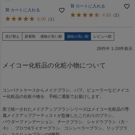
カートに入れる
カートに入れる
4.50
（
2
）
5.00
（
1
）
並び替え
新着順
価格が安い順
価格が高い順
レビュー順
28
件中
1
-
28
件表示
メイコー化粧品の化粧小物について
コンパクトケースからメイクブラシ、パフ、ビューラーなどメイコ
ー化粧品の化粧小物を、手軽に通販でお届けします。
黒で統一されたメイクアップブラシシリーズはメイコー化粧品の専
属メイクアップアーティストが監修したこだわりのブラシ。
パウダーファンデーション、チークブラシ、シャドウブラシ（大・
小）、ブロウ&ライナーブラシ、コンシーラーブラシ、リップブラ
シ、スクリューブラシの8種類。