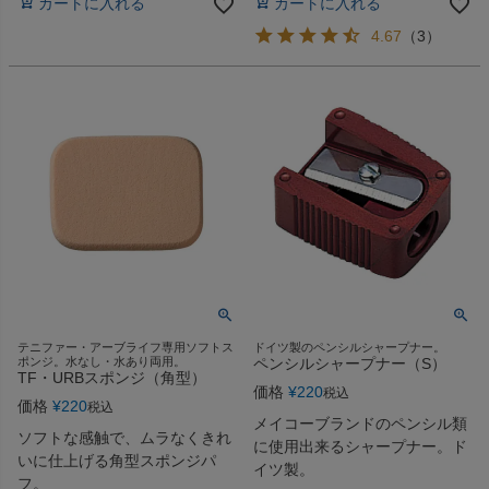
カートに入れる
カートに入れる
4.67
（
3
）
テニファー・アーブライフ専用ソフトス
ドイツ製のペンシルシャープナー。
ポンジ。水なし・水あり両用。
ペンシルシャープナー（S）
TF・URBスポンジ（角型）
価格
¥
220
税込
価格
¥
220
税込
メイコーブランドのペンシル類
ソフトな感触で、ムラなくきれ
に使用出来るシャープナー。ド
いに仕上げる角型スポンジパ
イツ製。
フ。