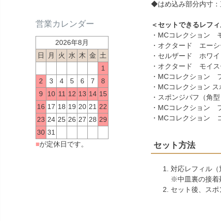
◆はめ込み部分内寸：
営業カレンダー
＜セットできるレフィ
・
MCコレクション 
2026年8月
・
オクタード エーシ
日
月
火
水
木
金
土
・
セルザード ホワイ
・
オクタード モイス
1
・
MCコレクション 
2
3
4
5
6
7
8
・
MCコレクション 
9
10
11
12
13
14
15
・
スポンジパフ（角型
16
17
18
19
20
21
22
・
MCコレクション 
・
MCコレクション 
23
24
25
26
27
28
29
30
31
■
が定休日です。
セット方法
対応レフィル（
※中皿裏の接着
セット後、スポ