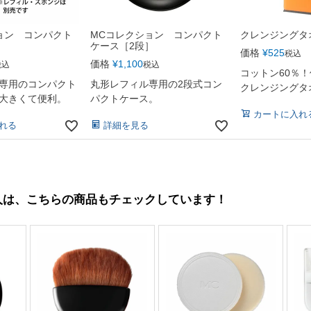
ョン コンパクト
MCコレクション コンパクト
クレンジングタオ
］
ケース［2段］
価格
¥
525
税込
価格
¥
1,100
税込
税込
コットン60％
専用のコンパクト
丸形レフィル専用の2段式コン
クレンジングタ
大きくて便利。
パクトケース。
カートに入れ
れる
詳細を見る
人は、こちらの商品もチェックしています！