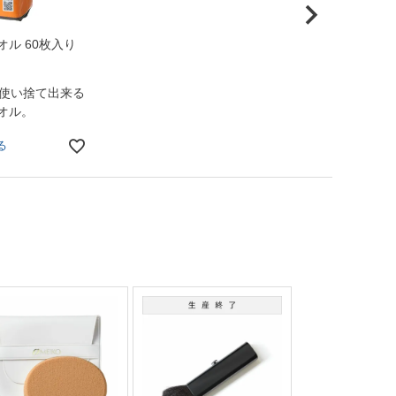
ル 60枚入り
！使い捨て出来る
オル。
る