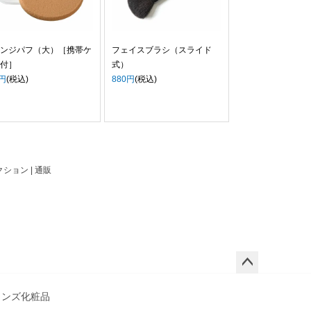
ンジパフ（大）［携帯ケ
フェイスブラシ（スライド
付］
式）
0円
(税込)
880円
(税込)
ション | 通販
ペー
ジト
メンズ化粧品
ップ