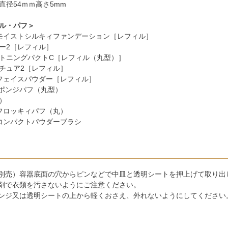
直径54ｍｍ高さ5mm
ル・パフ＞
モイストシルキィファンデーション［レフィル］
ー2［レフィル］
トニングパクトC［レフィル（丸型）］
チュア2［レフィル］
フェイスパウダー［レフィル］
スポンジパフ（丸型）
）
フロッキィパフ（丸）
コンパクトパウダーブラシ
別売）容器底面の穴からピンなどで中皿と透明シートを押上げて取り出
剤で衣類を汚さないようにご注意ください。
ンジ又は透明シートの上から軽くおさえ、外れないようにしてください