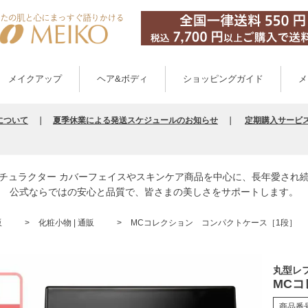
メイクアップ
ヘア&ボディ
ショッピングガイド
メ
について
｜
夏季休業による発送スケジュールのお知らせ
｜
定期購入サービ
チュラクター カバーフェイスやスキンケア商品を中心に、長年愛され
公式ならではの安心と品質で、皆さまの美しさをサポートします。
販
化粧小物 | 通販
MCコレクション コンパクトケース［1段］
丸型レ
MC
商品番