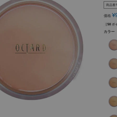
商品番
¥
価格
[
50
ポイ
カラー