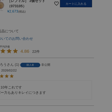
［レフィル］ 3個セット
カートに入れる
（073105）
¥
2,673
税込
返品について
ついてのお問い合わせ
4.86
22
ろう
1
非公開
購入者
2026/02/22
10年これです

バー力もありキレイにつきます