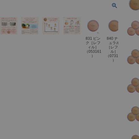
831 ピン
840 ナチ
842 
ク［レフ
ュラル
ュラ
ィル］
［レフィ
［レフ
（053161
ル］
ル］
）
（073102
（0731
）
）