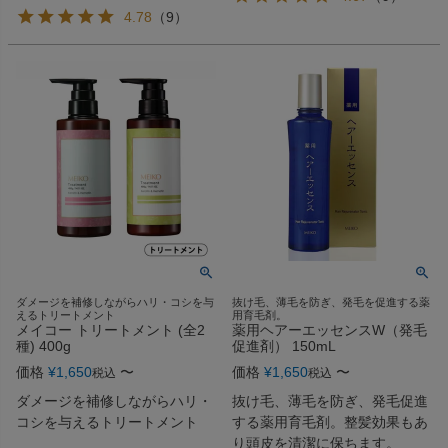
4.78
（
9
）
ダメージを補修しながらハリ・コシを与
抜け毛、薄毛を防ぎ、発毛を促進する薬
えるトリートメント
用育毛剤。
メイコー トリートメント (全2
薬用ヘアーエッセンスW（発毛
種) 400g
促進剤） 150mL
価格
¥
1,650
〜
価格
¥
1,650
〜
税込
税込
ダメージを補修しながらハリ・
抜け毛、薄毛を防ぎ、発毛促進
コシを与えるトリートメント
する薬用育毛剤。整髪効果もあ
り頭皮を清潔に保ちます。