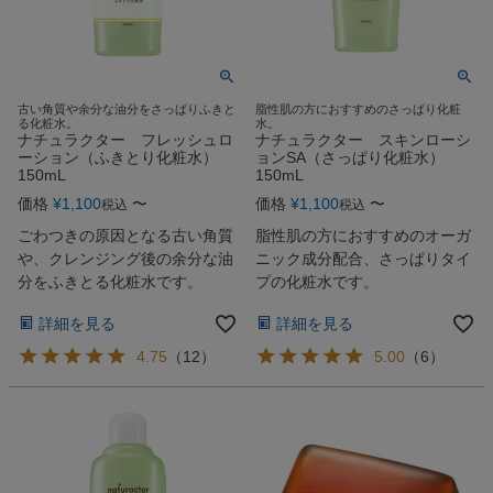
古い角質や余分な油分をさっぱりふきと
脂性肌の方におすすめのさっぱり化粧
る化粧水。
水。
ナチュラクター フレッシュロ
ナチュラクター スキンローシ
ーション（ふきとり化粧水）
ョンSA（さっぱり化粧水）
150mL
150mL
価格
¥
1,100
〜
価格
¥
1,100
〜
税込
税込
ごわつきの原因となる古い角質
脂性肌の方におすすめのオーガ
や、クレンジング後の余分な油
ニック成分配合、さっぱりタイ
分をふきとる化粧水です。
プの化粧水です。
詳細を見る
詳細を見る
4.75
（
12
）
5.00
（
6
）