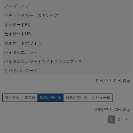
アーブライフ
ナチュラクター スキンケア
オクタードEX
セルザードUS
セルザードホワイト
バイタルエナジー
バイタルエナジーホワイトニングCプラス
リバイバルローズ
11
件中
1
-
11
件表示
並び替え
新着順
価格が安い順
価格が高い順
レビュー順
68
件中
1
-
40
件表示
1
2