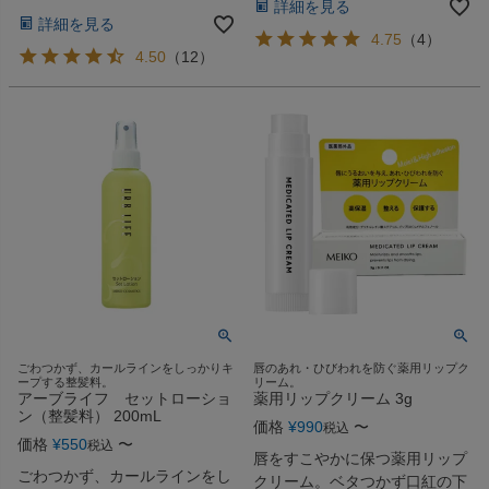
詳細を見る
詳細を見る
4.75
（
4
）
4.50
（
12
）
ごわつかず、カールラインをしっかりキ
唇のあれ・ひびわれを防ぐ薬用リップク
ープする整髪料。
リーム。
アーブライフ セットローショ
薬用リップクリーム 3g
ン（整髪料） 200mL
価格
¥
990
〜
税込
価格
¥
550
〜
税込
唇をすこやかに保つ薬用リップ
ごわつかず、カールラインをし
クリーム。ベタつかず口紅の下