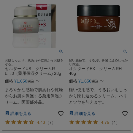
お肌しっとり、肌あれや乾燥からお肌を
軽い感触で、うるおいを閉じ込めしっか
守る。
り保湿。
セルザードUS クリームR
オクタードEX クリームRH
E→3（薬用保湿クリーム) 28g
40g
価格
¥
1,650
〜
価格
¥
1,650
〜
税込
税込
まろやかな感触で肌あれや乾燥
軽い使用感で、うるおいをしっ
からお肌を保護する薬用保湿ク
かり閉じ込めるクリーム。ハリ
リーム。医薬部外品。
とツヤを与えます。
詳細を見る
詳細を見る
4.43
（
7
）
4.75
（
4
）