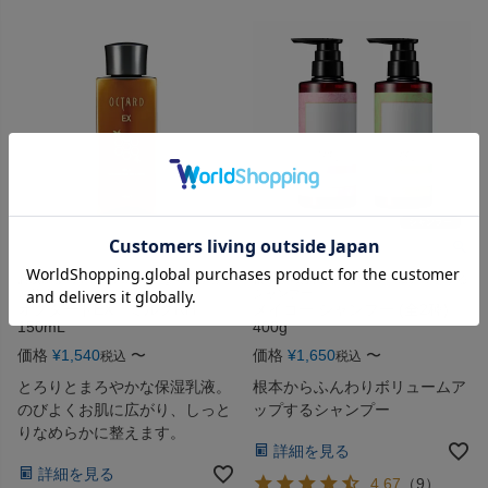
お肌にまろやかに広がり、なめらかしっ
根本からふんわりボリュームアップする
とり肌へ。
シャンプー
オクタードEX ミルクRH
メイコー シャンプー (全2種)
150mL
400g
価格
¥
1,540
〜
価格
¥
1,650
〜
税込
税込
とろりとまろやかな保湿乳液。
根本からふんわりボリュームア
のびよくお肌に広がり、しっと
ップするシャンプー
りなめらかに整えます。
詳細を見る
詳細を見る
4.67
（
9
）