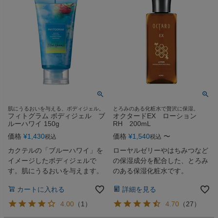
肌にうるおいを与える、ボディジェル。
とろみのある化粧水で贅沢に保湿。
フィトグラム ボディジェル ブ
オクタードEX ローション
ルーハワイ 150g
RH 200mL
価格
¥
1,430
価格
¥
1,540
〜
税込
税込
カクテルの「ブルーハワイ」を
ローヤルゼリーやはちみつなど
イメージしたボディジェルで
の保湿成分を配合した、とろみ
す。肌にうるおいを与えます。
のある保湿化粧水です。
カートに入れる
詳細を見る
4.00
（
1
）
4.70
（
27
）