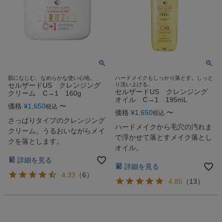
肌になじむ、なめらかな使い心地。
ハードメイクもしっかり落とす。しっと
セルザードUS クレンジング
り洗い上げる。
セルザードUS クレンジング
クリーム C→1 160g
オイル C→1 195mL
価格
¥
1,650
〜
税込
価格
¥
1,650
〜
税込
さっぱりタイプのクレンジング
ハードメイクから毛穴の汚れま
クリーム。うるおいながらメイ
で浮かせて落とすメイク落とし
クを落とします。
オイル。
詳細を見る
詳細を見る
4.33
（
6
）
4.85
（
13
）