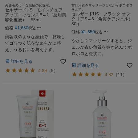
美容液のような感触の化粧水。
古い角質をマッサージしながらポロポロ
セルザードUS モイスチュア
落とす。
セルザードUS ブラック オフ
アップエッセンスE→1（薬用美
クリアS→3（角質ケアジェル）
容化粧液） 55mL
80g
価格
¥
1,650
〜
税込
価格
¥
1,650
〜
税込
美容液のような感触で、乾燥し
やさしくマッサージすると、ジ
てゴワつく肌をなめらかに整
ェルが古い角質を巻き込んでポ
え、うるおいを与えます。
ロポロと粒状に。
詳細を見る
詳細を見る
4.89
（
9
）
4.82
（
11
）