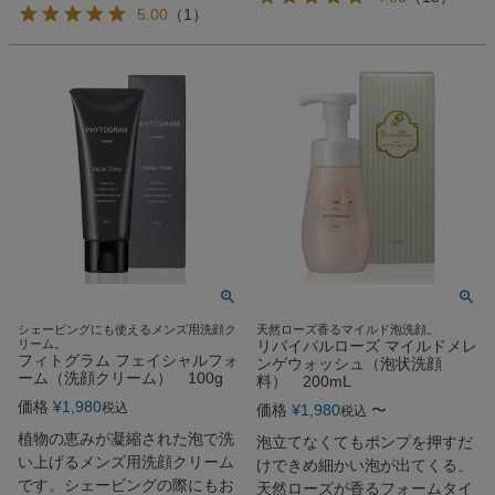
5.00
（
1
）
シェービングにも使えるメンズ用洗顔ク
天然ローズ香るマイルド泡洗顔。
リーム。
リバイバルローズ マイルドメレ
フィトグラム フェイシャルフォ
ンゲウォッシュ（泡状洗顔
ーム（洗顔クリーム） 100g
料） 200mL
価格
¥
1,980
税込
価格
¥
1,980
〜
税込
植物の恵みが凝縮された泡で洗
泡立てなくてもポンプを押すだ
い上げるメンズ用洗顔クリーム
けできめ細かい泡が出てくる、
です。シェービングの際にもお
天然ローズが香るフォームタイ