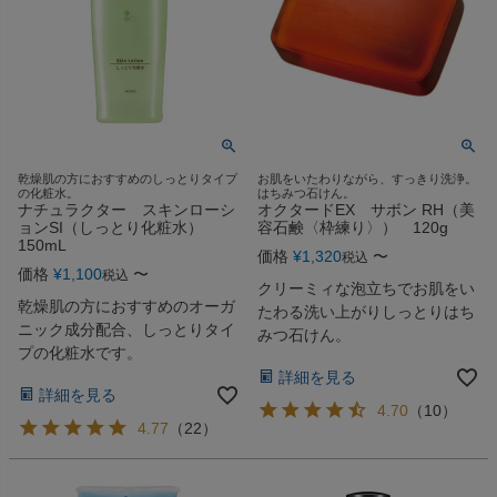
乾燥肌の方におすすめのしっとりタイプ
お肌をいたわりながら、すっきり洗浄。
の化粧水。
はちみつ石けん。
ナチュラクター スキンローシ
オクタードEX サボン RH（美
ョンSI（しっとり化粧水）
容石鹸〈枠練り〉） 120g
150mL
価格
¥
1,320
〜
税込
価格
¥
1,100
〜
税込
クリーミィな泡立ちでお肌をい
乾燥肌の方におすすめのオーガ
たわる洗い上がりしっとりはち
ニック成分配合、しっとりタイ
みつ石けん。
プの化粧水です。
詳細を見る
詳細を見る
4.70
（
10
）
4.77
（
22
）