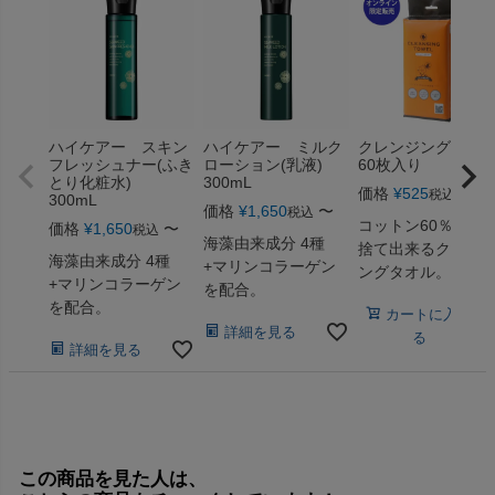
ハイケアー スキン
ハイケアー ミルク
クレンジングタオ
フレッシュナー(ふき
ローション(乳液)
60枚入り
とり化粧水)
300mL
価格
¥
525
税込
300mL
価格
¥
1,650
〜
税込
コットン60％！使
価格
¥
1,650
〜
税込
海藻由来成分 4種
捨て出来るクレン
海藻由来成分 4種
+マリンコラーゲン
ングタオル。
+マリンコラーゲン
を配合。
を配合。
カートに入れ
詳細を見る
る
詳細を見る
この商品を見た人は、