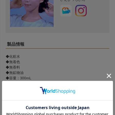
製品情報
◆化粧水
◆無着色
◆無香料
◆無鉱物油
◆容量：300mL
◆保湿成分：褐藻エキス（アルギン酸Ｎａ）、アカモクエキ
ス、ヒバマタエキス、オキナワモズクエキス、マリンコラーゲ
ン（加水分解コラーゲン）