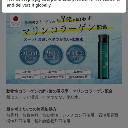
製品特長
動物性コラーゲンの約7倍の吸収率 マリンコラーゲン配合
肌にスーッと浸透、ベタつかない化粧水。
肌を考えた6つの無添加処方
無香料、無着色料、無鉱物油、ジメチコン不使用、石油系界面
活性剤不使用、紫外線吸収剤不使用