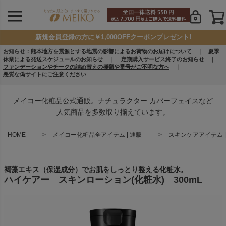
新規会員登録の方に￥1,000OFFクーポンプレゼント!
お知らせ：
熊本地方を震源とする地震の影響によるお荷物のお届けについて
｜
夏季
休業による発送スケジュールのお知らせ
｜
定期購入サービス終了のお知らせ
｜
ファンデーションやチークの詰め替えの種類や番号がご不明な方へ
｜
悪質な偽サイトにご注意ください
メイコー化粧品公式通販。ナチュラクター カバーフェイスなど
人気商品を多数取り揃えています。
HOME
メイコー化粧品全アイテム | 通販
スキンケアアイテム |
褐藻エキス（保湿成分）でお肌をしっとり整える化粧水。
ハイケアー スキンローション(化粧水) 300mL