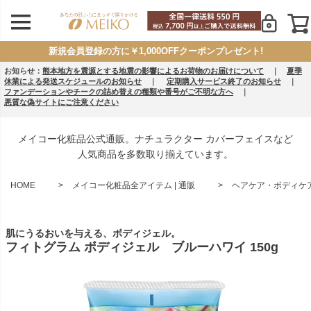
新規会員登録の方に￥1,000OFFクーポンプレゼント!
お知らせ：
熊本地方を震源とする地震の影響によるお荷物のお届けについて
｜
夏季
休業による発送スケジュールのお知らせ
｜
定期購入サービス終了のお知らせ
｜
ファンデーションやチークの詰め替えの種類や番号がご不明な方へ
｜
悪質な偽サイトにご注意ください
メイコー化粧品公式通販。ナチュラクター カバーフェイスなど
人気商品を多数取り揃えています。
HOME
メイコー化粧品全アイテム | 通販
ヘアケア・ボディケア 
肌にうるおいを与える、ボディジェル。
フィトグラム ボディジェル ブルーハワイ 150g