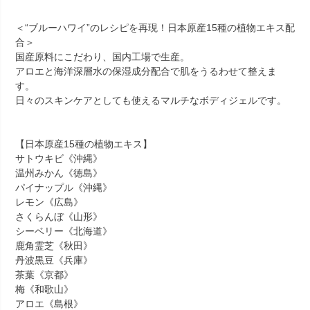
＜“ブルーハワイ”のレシピを再現！日本原産15種の植物エキス配
合＞
国産原料にこだわり、国内工場で生産。
アロエと海洋深層水の保湿成分配合で肌をうるわせて整えま
す。
日々のスキンケアとしても使えるマルチなボディジェルです。
【日本原産15種の植物エキス】
サトウキビ《沖縄》
温州みかん《徳島》
パイナップル《沖縄》
レモン《広島》
さくらんぼ《山形》
シーベリー《北海道》
鹿角霊芝《秋田》
丹波黒豆《兵庫》
茶葉《京都》
梅《和歌山》
アロエ《島根》