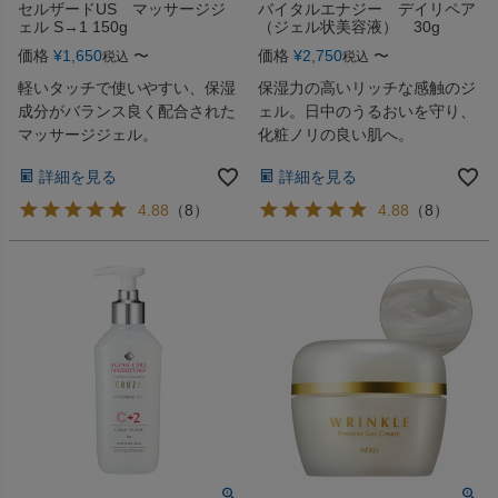
セルザードUS マッサージジ
バイタルエナジー デイリペア
ェル S→1 150g
（ジェル状美容液） 30g
価格
¥
1,650
〜
価格
¥
2,750
〜
税込
税込
軽いタッチで使いやすい、保湿
保湿力の高いリッチな感触のジ
成分がバランス良く配合された
ェル。日中のうるおいを守り、
マッサージジェル。
化粧ノリの良い肌へ。
詳細を見る
詳細を見る
4.88
（
8
）
4.88
（
8
）