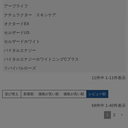
アーブライフ
ナチュラクター スキンケア
オクタードEX
セルザードUS
セルザードホワイト
バイタルエナジー
バイタルエナジーホワイトニングCプラス
リバイバルローズ
11
件中
1
-
11
件表示
並び替え
新着順
価格が安い順
価格が高い順
レビュー順
68
件中
1
-
40
件表示
1
2