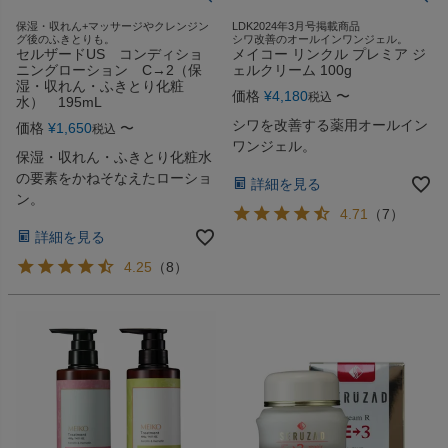
保湿・収れん+マッサージやクレンジン
LDK2024年3月号掲載商品
グ後のふきとりも。
シワ改善のオールインワンジェル。
セルザードUS コンディショ
メイコー リンクル プレミア ジ
ニングローション C→2（保
ェルクリーム 100g
湿・収れん・ふきとり化粧
価格
¥
4,180
〜
税込
水） 195mL
シワを改善する薬用オールイン
価格
¥
1,650
〜
税込
ワンジェル。
保湿・収れん・ふきとり化粧水
の要素をかねそなえたローショ
詳細を見る
ン。
4.71
（
7
）
詳細を見る
4.25
（
8
）