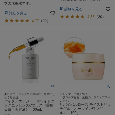
プの化粧水です。
詳細を見る
詳細を見る
4.55
（
20
）
4.77
（
22
）
美白※エイジングケア美容液。角層にじ
ミャンマーで大人気！
っくり浸透。
天然ローズ香る、至福のポジティブスキ
バイタルエナジー ホワイトニ
ンケア。
リバイバルローズ モイストリッ
ングエッセンスCプラス（薬用
チゲル（オールインワンゲ
美白※美容液） 30mL
ル） 100g