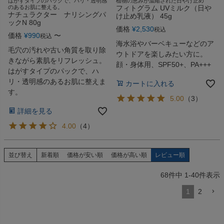
はがすタイプのパックで、ハリ・透明感
植物の恵みが濃縮された日やけ止め
のあるお肌に整える。
フィトグラム UVミルク（日や
ナチュラクター ナリシングパ
け止め乳液） 45g
ックN 80g
価格
¥
2,530
税込
価格
¥
990
〜
税込
海水浴やバーベキューなどのア
毛穴の汚れや古い角質を取り除
ウトドアを楽しみたい方に。
きながら素肌をリフレッシュ。
顔・身体用、SPF50+、PA+++
はがすタイプのパックで、ハ
リ・透明感のあるお肌に整えま
カートに入れる
す。
5.00
（
3
）
詳細を見る
4.00
（
4
）
並び替え
新着順
価格が安い順
価格が高い順
レビュー順
68
件中
1
-
40
件表示
1
2