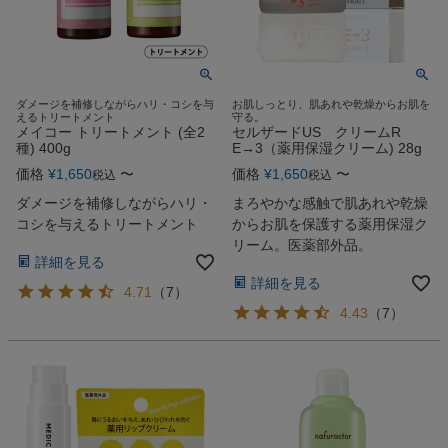
ダメージを補修しながらハリ・コシを与
お肌しっとり、肌あれや乾燥からお肌を
えるトリートメント
守る。
メイコー トリートメント (全2
セルザードUS クリームR
種) 400g
E→3（薬用保湿クリーム) 28g
価格
¥
1,650
〜
価格
¥
1,650
〜
税込
税込
ダメージを補修しながらハリ・
まろやかな感触で肌あれや乾燥
コシを与えるトリートメント
からお肌を保護する薬用保湿ク
リーム。医薬部外品。
詳細を見る
詳細を見る
4.71
（
7
）
4.43
（
7
）