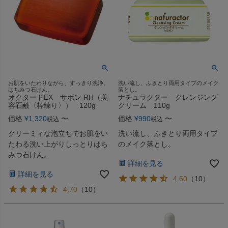
お肌をいたわりながら、すっきり洗浄。
洗い流し、ふきとり両用タイプのメイク
はちみつ石けん。
落とし。
オクタードEX サボン RH（美
ナチュラクター クレンジング
容石鹸〈枠練り〉） 120g
クリーム 110g
価格
¥
1,320
〜
価格
¥
990
〜
税込
税込
クリーミィな泡立ちでお肌をい
洗い流し、ふきとり両用タイプ
たわる洗い上がりしっとりはち
のメイク落とし。
みつ石けん。
詳細を見る
詳細を見る
4.60
（
10
）
4.70
（
10
）