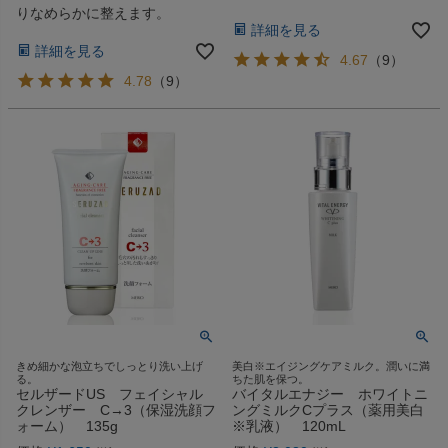
りなめらかに整えます。
詳細を見る
詳細を見る
4.67
（
9
）
4.78
（
9
）
きめ細かな泡立ちでしっとり洗い上げ
美白※エイジングケアミルク。潤いに満
る。
ちた肌を保つ。
セルザードUS フェイシャル
バイタルエナジー ホワイトニ
クレンザー C→3（保湿洗顔フ
ングミルクCプラス（薬用美白
ォーム） 135g
※乳液） 120mL