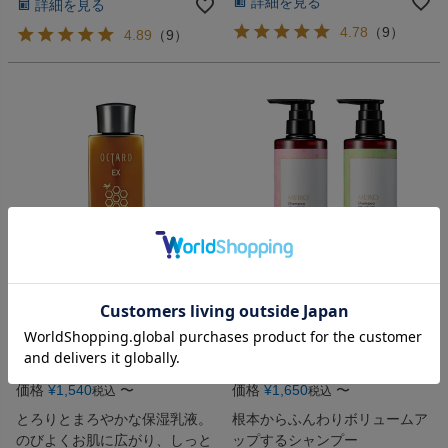
詳細を見る
詳細を見る
4.78
（
9
）
4.89
（
9
）
お肌にまろやかに広がり、なめらかしっ
根本からふんわりボリュームアップする
とり肌へ。
シャンプー
オクタードEX ミルクRH
メイコー シャンプー (全2種)
150mL
400g
価格
¥
1,540
〜
価格
¥
1,650
〜
税込
税込
とろりとまろやかな保湿乳液。
根本からふんわりボリュームア
のびよくお肌に広がり、しっと
ップするシャンプー