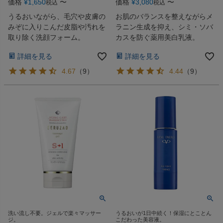
価格
¥
1,650
〜
価格
¥
3,080
〜
税込
税込
うるおいながら、毛穴や皮膚の
お肌のバランスを整えながらメ
みぞに入りこんだ皮脂や汚れを
ラニン生成を抑え、シミ・ソバ
取り除く洗顔フォーム。
カスを防ぐ薬用美白乳液。
詳細を見る
詳細を見る
4.67
（
9
）
4.44
（
9
）
洗い流し不要。ジェルで楽々マッサー
うるおいが1日中続く！保湿にとことん
ジ。
こだわった美容液。