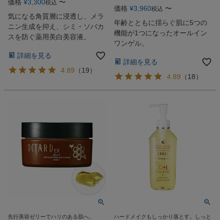
価格
¥
3,300
〜
税込
価格
¥
3,960
〜
税込
気になる角質層に浸透し、メラ
年齢とともに揺らぐ肌に5つの
ニン生成を抑え、シミ・ソバカ
機能が1つになったオールイン
スを防ぐ薬用美白美容液。
ワンゲル。
詳細を見る
詳細を見る
4.89
（
19
）
4.89
（
18
）
先行美容ゼリーでハリのある肌へ。
ハードメイクもしっかり落とす。しっと