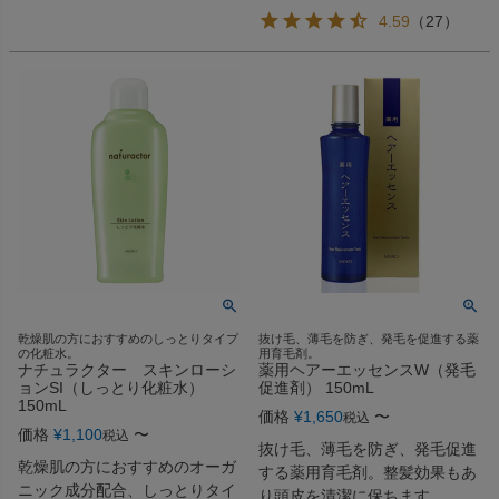
4.59
（
27
）
乾燥肌の方におすすめのしっとりタイプ
抜け毛、薄毛を防ぎ、発毛を促進する薬
の化粧水。
用育毛剤。
ナチュラクター スキンローシ
薬用ヘアーエッセンスW（発毛
ョンSI（しっとり化粧水）
促進剤） 150mL
150mL
価格
¥
1,650
〜
税込
価格
¥
1,100
〜
税込
抜け毛、薄毛を防ぎ、発毛促進
乾燥肌の方におすすめのオーガ
する薬用育毛剤。整髪効果もあ
ニック成分配合、しっとりタイ
り頭皮を清潔に保ちます。