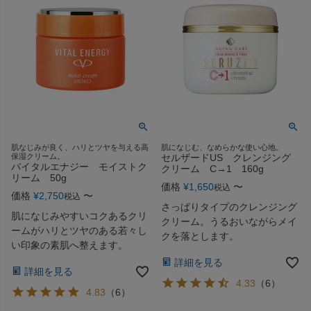
肌なじみが良く、ハリとツヤを与える高
肌になじむ、なめらかな使い心地。
保湿クリーム。
セルザードUS クレンジング
バイタルエナジー モイストク
クリーム C→1 160g
リーム 50g
価格
¥
1,650
〜
税込
価格
¥
2,750
〜
税込
さっぱりタイプのクレンジング
肌になじみやすいコクあるクリ
クリーム。うるおいながらメイ
ームがハリとツヤのある若々し
クを落とします。
い印象の素肌へ整えます。
詳細を見る
詳細を見る
4.33
（
6
）
4.83
（
6
）