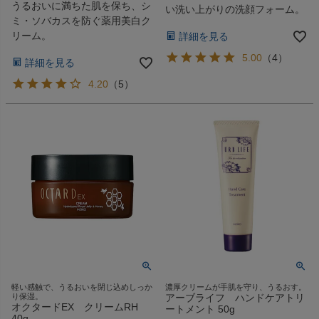
うるおいに満ちた肌を保ち、シ
い洗い上がりの洗顔フォーム。
ミ・ソバカスを防ぐ薬用美白ク
リーム。
詳細を見る
5.00
（
4
）
詳細を見る
4.20
（
5
）
軽い感触で、うるおいを閉じ込めしっか
濃厚クリームが手肌を守り、うるおす。
り保湿。
アーブライフ ハンドケアトリ
オクタードEX クリームRH
ートメント 50g
40g