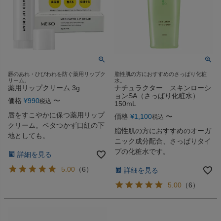
唇のあれ・ひびわれを防ぐ薬用リップク
脂性肌の方におすすめのさっぱり化粧
リーム。
水。
薬用リップクリーム 3g
ナチュラクター スキンローシ
ョンSA（さっぱり化粧水）
価格
¥
990
〜
税込
150mL
唇をすこやかに保つ薬用リップ
価格
¥
1,100
〜
税込
クリーム。ベタつかず口紅の下
脂性肌の方におすすめのオーガ
地としても。
ニック成分配合、さっぱりタイ
プの化粧水です。
詳細を見る
5.00
（
6
）
詳細を見る
5.00
（
6
）