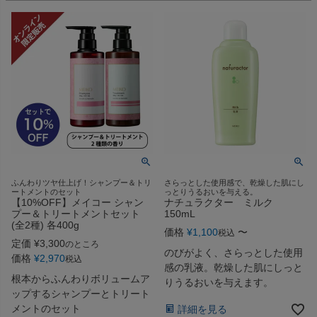
ふんわりツヤ仕上げ！シャンプー＆トリ
さらっとした使用感で、乾燥した肌にし
ートメントのセット
っとりうるおいを与える。
【10%OFF】メイコー シャン
ナチュラクター ミルク
プー＆トリートメントセット
150mL
(全2種) 各400g
価格
¥
1,100
〜
税込
定価
¥
3,300
のところ
のびがよく、さらっとした使用
価格
¥
2,970
税込
感の乳液。乾燥した肌にしっと
根本からふんわりボリュームア
りうるおいを与えます。
ップするシャンプーとトリート
メントのセット
詳細を見る