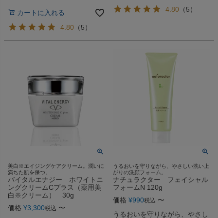
4.80
（
5
）
カートに入れる
4.80
（
5
）
美白※エイジングケアクリーム。潤いに
うるおいを守りながら、やさしい洗い上
満ちた肌を保つ。
がりの洗顔フォーム。
バイタルエナジー ホワイトニ
ナチュラクター フェイシャル
ングクリームCプラス（薬用美
フォームN 120g
白※クリーム） 30g
価格
¥
990
〜
税込
価格
¥
3,300
〜
税込
うるおいを守りながら、やさし