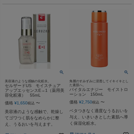
美容液のような感触の化粧水。
角層のすみずみに浸透してイキイキとし
セルザードUS モイスチュア
た素肌へ。
バイタルエナジー モイストロ
アップエッセンスE→1（薬用美
ーション 150mL
容化粧液） 55mL
価格
¥
2,750
〜
税込
価格
¥
1,650
〜
税込
ベタつきなく適度なうるおいを
美容液のような感触で、乾燥し
与え、いきいきとした素肌へ導
てゴワつく肌をなめらかに整
く保湿化粧水。
え、うるおいを与えます。