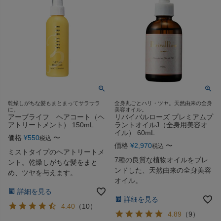
乾燥しがちな髪もまとまってサラサラ
全身丸ごとハリ・ツヤ。天然由来の全身
に。
美容オイル。
アーブライフ ヘアコート（ヘ
リバイバルローズ プレミアムプ
アトリートメント） 150mL
ラントオイルJ（全身用美容オ
イル） 60mL
価格
¥
550
〜
税込
価格
¥
2,970
〜
税込
ミストタイプのヘアトリートメ
7種の良質な植物オイルをブレ
ント。乾燥しがちな髪をまと
ンドした、天然由来の全身美容
め、ツヤを与えます。
オイル。
詳細を見る
詳細を見る
4.40
（
10
）
4.89
（
9
）