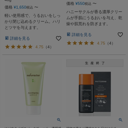
価格
¥
550
〜
税込
価格
¥
1,650
〜
税込
ハニーサクルが香る濃厚クリー
軽い使用感で、うるおいをしっ
ムが手肌にうるおいを与え、乾
かり閉じ込めるクリーム。ハリ
燥や肌荒れを防ぎます。
とツヤを与えます。
詳細を見る
詳細を見る
4.75
（
4
）
4.75
（
4
）