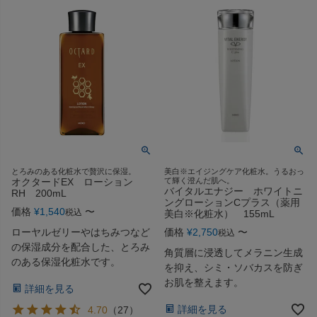
とろみのある化粧水で贅沢に保湿。
美白※エイジングケア化粧水。うるおっ
オクタードEX ローション
て輝く澄んだ肌へ。
バイタルエナジー ホワイトニ
RH 200mL
ングローションCプラス（薬用
価格
¥
1,540
〜
税込
美白※化粧水） 155mL
ローヤルゼリーやはちみつなど
価格
¥
2,750
〜
税込
の保湿成分を配合した、とろみ
角質層に浸透してメラニン生成
のある保湿化粧水です。
を抑え、シミ・ソバカスを防ぎ
お肌を整えます。
詳細を見る
詳細を見る
4.70
（
27
）