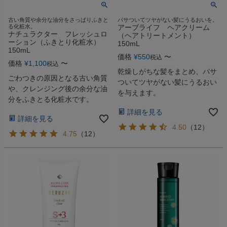
古い角質や余分な油分をさっぱりふきと
パサついてツヤがない髪にうるおいを。
る化粧水。
アーブライフ ヘアクリーム
ナチュラクター フレッシュロ
（ヘアトリートメント）
ーション（ふきとり化粧水）
150mL
150mL
価格
¥
550
〜
税込
価格
¥
1,100
〜
税込
乾燥しがちな髪をまとめ、パサ
ごわつきの原因となる古い角質
ついてツヤがない髪にうるおい
や、クレンジング後の余分な油
を与えます。
分をふきとる化粧水です。
詳細を見る
詳細を見る
4.50
（
12
）
4.75
（
12
）