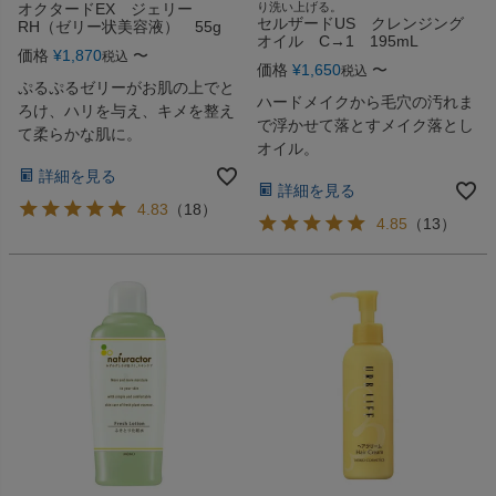
オクタードEX ジェリー
り洗い上げる。
セルザードUS クレンジング
RH（ゼリー状美容液） 55g
オイル C→1 195mL
価格
¥
1,870
〜
税込
価格
¥
1,650
〜
税込
ぷるぷるゼリーがお肌の上でと
ハードメイクから毛穴の汚れま
ろけ、ハリを与え、キメを整え
で浮かせて落とすメイク落とし
て柔らかな肌に。
オイル。
詳細を見る
詳細を見る
4.83
（
18
）
4.85
（
13
）