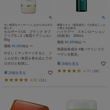
古い角質をマッサージしながらポロポロ
褐藻エキス（保湿成分）でお肌をしっと
落とす。
り整える化粧水。
セルザードUS ブラック オフ
ハイケアー スキンローション
クリアS→3（角質ケアジェル）
(化粧水) 300mL
80g
価格
¥
1,650
〜
税込
価格
¥
1,650
〜
税込
海藻由来成分 4種 +マリンコラ
やさしくマッサージすると、ジ
ーゲンを配合。
ェルが古い角質を巻き込んでポ
ロポロと粒状に。
詳細を見る
4.70
（
10
）
詳細を見る
4.82
（
11
）