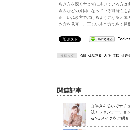
歩き方を深く考えずに歩いている方は
歪みなどの原因になっている可能性も
正しい歩き方で歩けるようになると体
き方を見直し、正しい歩き方で歩く習
Pocket
投稿タグ
O脚
,
体調不良
,
内股
,
原因
,
外反
関連記事
白浮きを防いでナチ
肌！ファンデーショ
＆NGメイクをご紹介