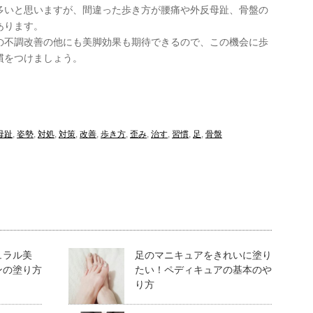
多いと思いますが、間違った歩き方が腰痛や外反母趾、骨盤の
あります。
の不調改善の他にも美脚効果も期待できるので、この機会に歩
慣をつけましょう。
母趾
,
姿勢
,
対処
,
対策
,
改善
,
歩き方
,
歪み
,
治す
,
習慣
,
足
,
骨盤
ュラル美
足のマニキュアをきれいに塗り
ンの塗り方
たい！ペディキュアの基本のや
り方