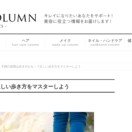
ヘア
メイク
ネイル・ハンドケア
健
n
hair care column
make up column
nail&hand column
不調の原因は歩き方かも！？正しい歩き方をマスターしよう
正しい歩き方をマスターしよう