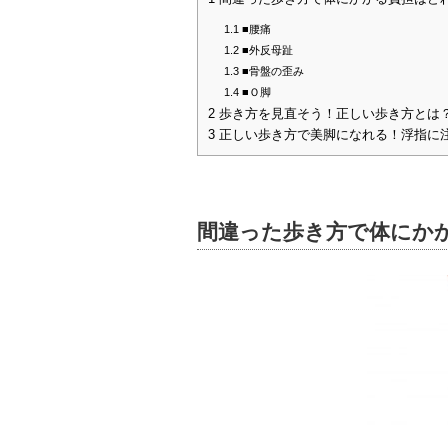
1.1
■腰痛
1.2
■外反母趾
1.3
■骨盤の歪み
1.4
■Ｏ脚
2
歩き方を見直そう！正しい歩き方とは
3
正しい歩き方で美脚になれる！浮指に
間違った歩き方で体にか