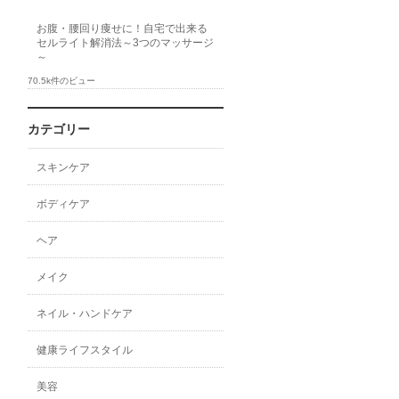
お腹・腰回り痩せに！自宅で出来る
セルライト解消法～3つのマッサージ
～
70.5k件のビュー
カテゴリー
スキンケア
ボディケア
ヘア
メイク
ネイル・ハンドケア
健康ライフスタイル
美容