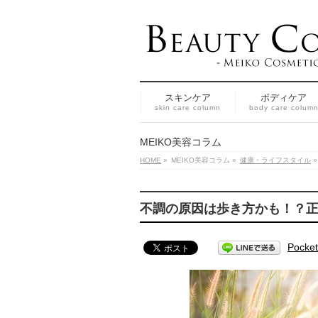
スキンケア
ボディケア
skin care column
body care colum
MEIKO美容コラム
HOME
»
MEIKO美容コラム
»
健康・ライフスタイル
»
不調の原因は歩き方かも！？
Pocket