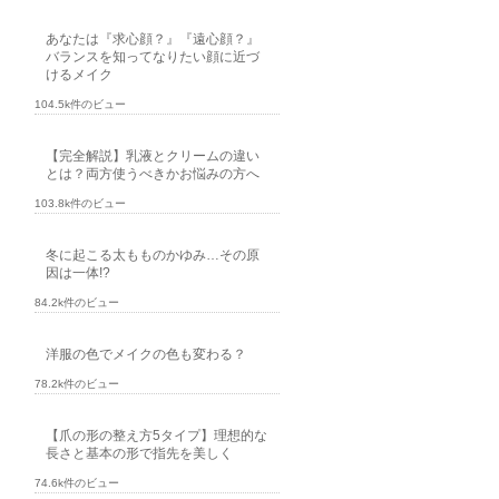
あなたは『求心顔？』『遠心顔？』
バランスを知ってなりたい顔に近づ
けるメイク
104.5k件のビュー
【完全解説】乳液とクリームの違い
とは？両方使うべきかお悩みの方へ
103.8k件のビュー
冬に起こる太もものかゆみ…その原
因は一体!?
84.2k件のビュー
洋服の色でメイクの色も変わる？
78.2k件のビュー
【爪の形の整え方5タイプ】理想的な
長さと基本の形で指先を美しく
74.6k件のビュー