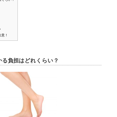
？
注意！
かる負担はどれくらい？