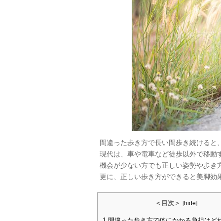
間違った歩き方で長い間歩き続けると
現代は、車や電車など徒歩以外で移動
機会が少ない方でも正しい姿勢や歩き
更に、正しい歩き方ができると美脚効
＜目次＞
[
hide
]
1
間違った歩き方で体にかかる負担はど