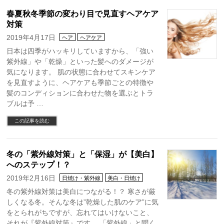
春夏秋冬季節の変わり目で見直すヘアケア
対策
2019年4月17日
ヘア
ヘアケア
日本は四季がハッキリしていますから、「強い
紫外線」や「乾燥」といった髪へのダメージが
気になります。 肌の状態に合わせてスキンケア
を見直すように、ヘアケアも季節ごとの特徴や
髪のコンディションに合わせた物を選ぶとトラ
ブルは予 …
この記事を読む
冬の「紫外線対策」と「保湿」が【美白】
へのステップ！？
2019年2月16日
日焼け・紫外線
美白・日焼け
冬の紫外線対策は美白につながる！？ 寒さが厳
しくなる冬。そんな冬は”乾燥した肌のケア”に気
をとられがちですが、忘れてはいけないこと、
それが『紫外線対策』です。 「紫外線」と聞く