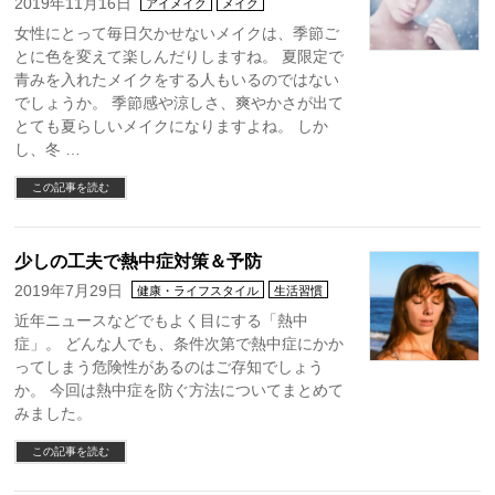
2019年11月16日
アイメイク
メイク
女性にとって毎日欠かせないメイクは、季節ご
とに色を変えて楽しんだりしますね。 夏限定で
青みを入れたメイクをする人もいるのではない
でしょうか。 季節感や涼しさ、爽やかさが出て
とても夏らしいメイクになりますよね。 しか
し、冬 …
この記事を読む
少しの工夫で熱中症対策＆予防
2019年7月29日
健康・ライフスタイル
生活習慣
近年ニュースなどでもよく目にする「熱中
症」。 どんな人でも、条件次第で熱中症にかか
ってしまう危険性があるのはご存知でしょう
か。 今回は熱中症を防ぐ方法についてまとめて
みました。
この記事を読む