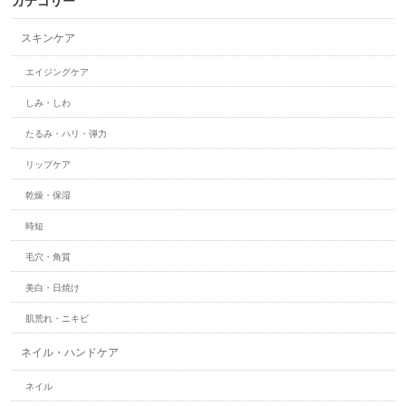
カテゴリー
スキンケア
エイジングケア
しみ・しわ
たるみ・ハリ・弾力
リップケア
乾燥・保湿
時短
毛穴・角質
美白・日焼け
肌荒れ・ニキビ
ネイル・ハンドケア
ネイル