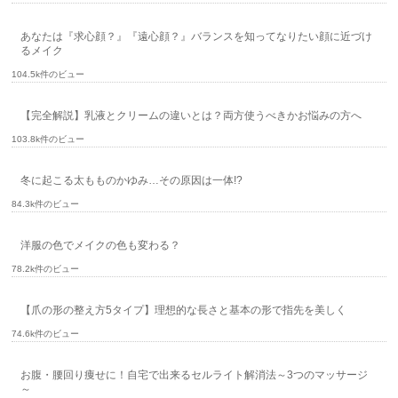
あなたは『求心顔？』『遠心顔？』バランスを知ってなりたい顔に近づけ
るメイク
104.5k件のビュー
【完全解説】乳液とクリームの違いとは？両方使うべきかお悩みの方へ
103.8k件のビュー
冬に起こる太もものかゆみ…その原因は一体!?
84.3k件のビュー
洋服の色でメイクの色も変わる？
78.2k件のビュー
【爪の形の整え方5タイプ】理想的な長さと基本の形で指先を美しく
74.6k件のビュー
お腹・腰回り痩せに！自宅で出来るセルライト解消法～3つのマッサージ
～