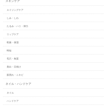
スキンケア
エイジングケア
しみ・しわ
たるみ・ハリ・弾力
リップケア
乾燥・保湿
時短
毛穴・角質
美白・日焼け
肌荒れ・ニキビ
ネイル・ハンドケア
ネイル
ハンドケア