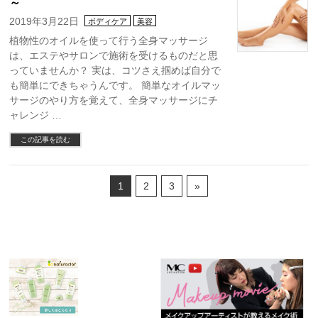
～
2019年3月22日
ボディケア
美容
植物性のオイルを使って行う全身マッサージ
は、エステやサロンで施術を受けるものだと思
っていませんか？ 実は、コツさえ掴めば自分で
も簡単にできちゃうんです。 簡単なオイルマッ
サージのやり方を覚えて、全身マッサージにチ
ャレンジ …
この記事を読む
1
2
3
»