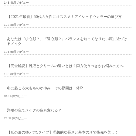
143.4k件のビュー
【2021年最新】50代の女性にオススメ！アイシャドウカラーの選び方
122.8k件のビュー
あなたは『求心顔？』『遠心顔？』バランスを知ってなりたい顔に近づけ
るメイク
104.5k件のビュー
【完全解説】乳液とクリームの違いとは？両方使うべきかお悩みの方へ
103.8k件のビュー
冬に起こる太もものかゆみ…その原因は一体!?
84.3k件のビュー
洋服の色でメイクの色も変わる？
78.2k件のビュー
【爪の形の整え方5タイプ】理想的な長さと基本の形で指先を美しく