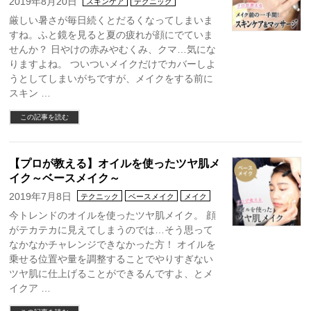
2019年8月20日
スキンケア
テクニック
厳しい暑さが毎日続くとだるくなってしまいま
すね。ふと鏡を見ると夏の疲れが顔にでていま
せんか？ 日やけの赤みやむくみ、クマ…気にな
りますよね。 ついついメイクだけでカバーしよ
うとしてしまいがちですが、メイクをする前に
スキン …
この記事を読む
【プロが教える】オイルを使ったツヤ肌メ
イク～ベースメイク～
2019年7月8日
テクニック
ベースメイク
メイク
今トレンドのオイルを使ったツヤ肌メイク。 顔
がテカテカに見えてしまうのでは…そう思って
なかなかチャレンジできなかった方！ オイルを
乗せる位置や量を調整することでやりすぎない
ツヤ肌に仕上げることができるんですよ、とメ
イクア …