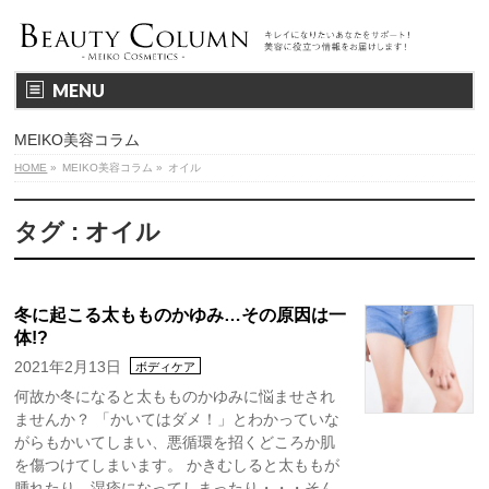
MENU
MEIKO美容コラム
HOME
»
MEIKO美容コラム
»
オイル
タグ : オイル
冬に起こる太もものかゆみ…その原因は一
体!?
2021年2月13日
ボディケア
何故か冬になると太もものかゆみに悩ませされ
ませんか？ 「かいてはダメ！」とわかっていな
がらもかいてしまい、悪循環を招くどころか肌
を傷つけてしまいます。 かきむしると太ももが
腫れたり、湿疹になってしまったり・・・そん