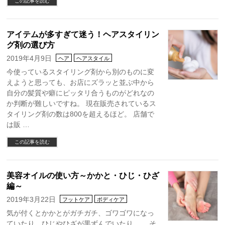
この記事を読む
アイテムが多すぎて迷う！ヘアスタイリン
グ剤の選び方
2019年4月9日
ヘア
ヘアスタイル
今使っているスタイリング剤から別のものに変
えようと思っても、お店にズラッと並ぶ中から
自分の髪質や癖にピッタリ合うものがどれなの
か判断が難しいですね。 現在販売されているス
タイリング剤の数は800を超えるほど。 店舗で
は販 …
この記事を読む
美容オイルの使い方～かかと・ひじ・ひざ
編～
2019年3月22日
フットケア
ボディケア
気が付くとかかとがガチガチ、ゴワゴワになっ
ていたり、ひじやひざが黒ずんでいたり…。 そ