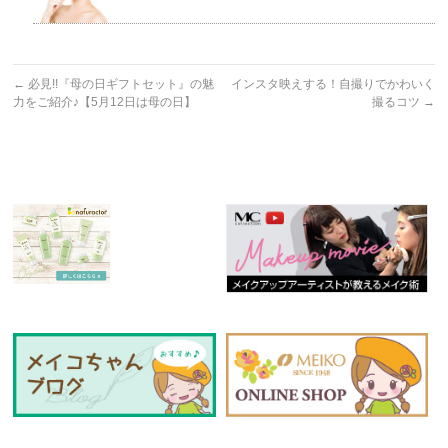
←
必見!!『母の日ギフトセット』の魅
インスタ映えする！自撮りでかわいく
力をご紹介♪【5月12日は母の日】
撮るコツ
→