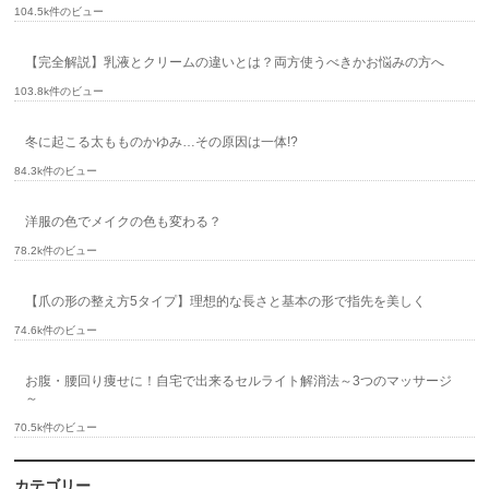
104.5k件のビュー
【完全解説】乳液とクリームの違いとは？両方使うべきかお悩みの方へ
103.8k件のビュー
冬に起こる太もものかゆみ…その原因は一体!?
84.3k件のビュー
洋服の色でメイクの色も変わる？
78.2k件のビュー
【爪の形の整え方5タイプ】理想的な長さと基本の形で指先を美しく
74.6k件のビュー
お腹・腰回り痩せに！自宅で出来るセルライト解消法～3つのマッサージ
～
70.5k件のビュー
カテゴリー