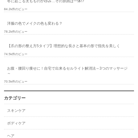
冬に起こる太もものかゆみ…その原因は一体!?
84.2k件のビュー
洋服の色でメイクの色も変わる？
78.2k件のビュー
【爪の形の整え方5タイプ】理想的な長さと基本の形で指先を美しく
74.5k件のビュー
お腹・腰回り痩せに！自宅で出来るセルライト解消法～3つのマッサージ
～
70.5k件のビュー
カテゴリー
スキンケア
ボディケア
ヘア