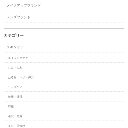
メイクアップブランド
メンズブランド
カテゴリー
スキンケア
エイジングケア
しみ・しわ
たるみ・ハリ・弾力
リップケア
乾燥・保湿
時短
毛穴・角質
美白・日焼け