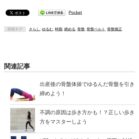
Pocket
投稿タグ
さらし
,
ゆるむ
,
時期
,
締める
,
骨盤
,
骨盤ベルト
,
骨盤矯正
関連記事
出産後の骨盤体操でゆるんだ骨盤を引き
締めよう！
不調の原因は歩き方かも！？正しい歩き
方をマスターしよう