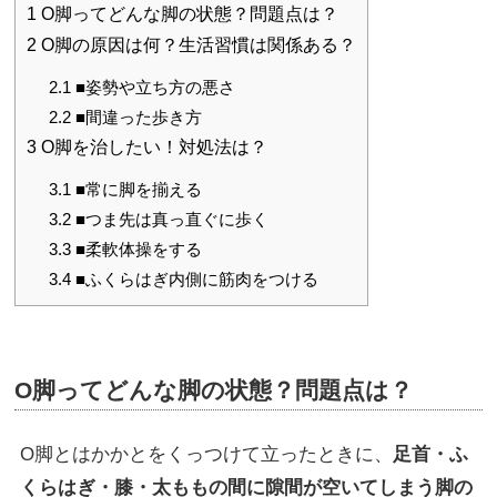
1
O脚ってどんな脚の状態？問題点は？
2
O脚の原因は何？生活習慣は関係ある？
2.1
■姿勢や立ち方の悪さ
2.2
■間違った歩き方
3
O脚を治したい！対処法は？
3.1
■常に脚を揃える
3.2
■つま先は真っ直ぐに歩く
3.3
■柔軟体操をする
3.4
■ふくらはぎ内側に筋肉をつける
O脚ってどんな脚の状態？問題点は？
O脚とはかかとをくっつけて立ったときに、
足首・ふ
くらはぎ・膝・太ももの間に隙間が空いてしまう脚の