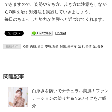
できますので、姿勢や立ち方、歩き方に注意をしなが
らO脚を治す対処法も実践していきましょう。
毎日のちょっした努力が美脚へと近づけてくれます。
Pocket
投稿タグ
O脚
,
内股
,
原因
,
姿勢
,
対処
,
対策
,
歩き方
,
治す
,
習慣
,
足
,
骨盤
関連記事
白浮きを防いでナチュラル美肌！ファン
デーションの塗り方＆NGメイクをご紹
介