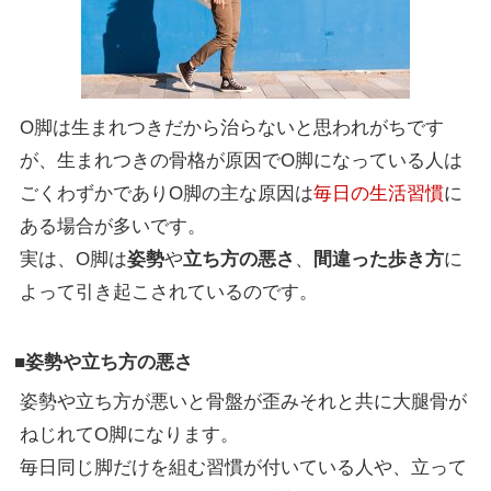
O脚は生まれつきだから治らないと思われがちです
が、生まれつきの骨格が原因でO脚になっている人は
ごくわずかでありO脚の主な原因は
毎日の生活習慣
に
ある場合が多いです。
実は、O脚は
姿勢
や
立ち方の悪さ
、
間違った歩き方
に
よって引き起こされているのです。
■姿勢や立ち方の悪さ
姿勢や立ち方が悪いと骨盤が歪みそれと共に大腿骨が
ねじれてO脚になります。
毎日同じ脚だけを組む習慣が付いている人や、立って