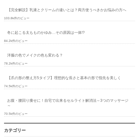
【完全解説】乳液とクリームの違いとは？両方使うべきかお悩みの方へ
103.8k件のビュー
冬に起こる太もものかゆみ…その原因は一体!?
84.2k件のビュー
洋服の色でメイクの色も変わる？
78.2k件のビュー
【爪の形の整え方5タイプ】理想的な長さと基本の形で指先を美しく
74.5k件のビュー
お腹・腰回り痩せに！自宅で出来るセルライト解消法～3つのマッサージ
～
70.5k件のビュー
カテゴリー