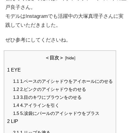
戸良子さん。
モデルはInstagramでも活躍中の大塚真理子さんに実
践していただきました。
ぜひ参考にしてくださいね。
＜目次＞
[
hide
]
1
EYE
1.1
1.ベースのアイシャドウをアイホールにのせる
1.2
2.ピンクのアイシャドウをのせる
1.3
3.目のキワにブラウンをのせる
1.4
4.アイラインを引く
1.5
5.涙袋にパールのアイシャドウをプラス
2
LIP
2.1
1.リップを塗る