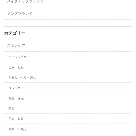
メイクアップブランド
メンズブランド
カテゴリー
スキンケア
エイジングケア
しみ・しわ
たるみ・ハリ・弾力
リップケア
乾燥・保湿
時短
毛穴・角質
美白・日焼け