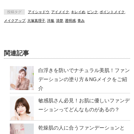
投稿タグ
アイシャドウ
,
アイメイク
,
キレイめ
,
ピンク
,
ポイントメイク
,
メイクアップ
,
大塚真理子
,
洋服
,
清楚
,
透明感
,
青み
関連記事
白浮きを防いでナチュラル美肌！ファン
デーションの塗り方＆NGメイクをご紹
介
敏感肌さん必見！お肌に優しいファンデ
ーションってどんなものがあるの？
乾燥肌の人に合うファンデーションと