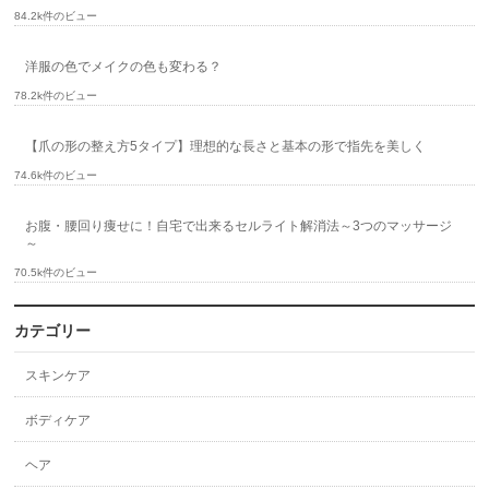
84.2k件のビュー
洋服の色でメイクの色も変わる？
78.2k件のビュー
【爪の形の整え方5タイプ】理想的な長さと基本の形で指先を美しく
74.6k件のビュー
お腹・腰回り痩せに！自宅で出来るセルライト解消法～3つのマッサージ
～
70.5k件のビュー
カテゴリー
スキンケア
ボディケア
ヘア