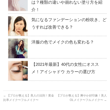
は？種類の違いや崩れない塗り方を紹
介！
気になるファンデーションの粉吹き、ど
うすれば改善できる？
洋服の色でメイクの色も変わる？
【2021年最新】40代の女性にオスス
メ！アイシャドウ カラーの選び方
←
【プロが教える】美人の法則！黄金
【プロが教える】爽やか好印象！美人
比率メイク〜フルメイク〜
OLメイク〜フルメイク〜
→