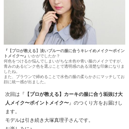
『【プロが教える】淡いブルーの服に合うキレイめメイク〜ポイン
トメイク〜』
いかがでしたか？
何色をつけるか悩んでしまいがちな水色や青い服のメイクですが、
青みのあるピンク色を選ぶことで透明感のある清楚な印象になりま
したね。
また、ブラウンで締めることで水色の服の柔らかさにマッチしてお
顔に統一感が出ました。
次回は『
【プロが教える】カーキの服に合う垢抜け大
人メイク
〜ポイントメイク〜
』のつくり方をお届けし
ます。
モデルは引き続き大塚真理子さんです。
お楽しみに♪