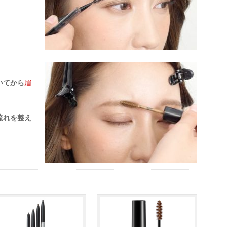
いてから
眉
流れを整え