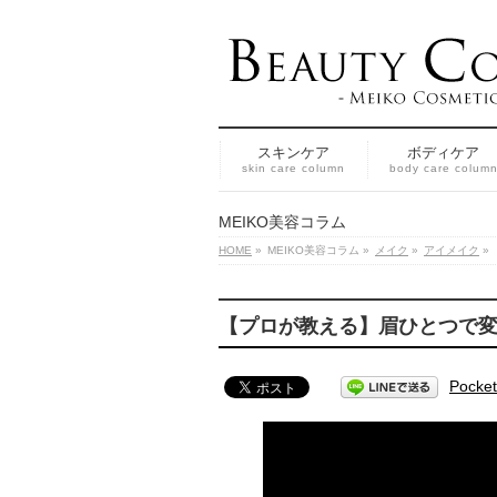
スキンケア
ボディケア
skin care column
body care colum
MEIKO美容コラム
HOME
»
MEIKO美容コラム
»
メイク
»
アイメイク
»
【プロが教える】眉ひとつで変
Pocket