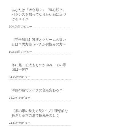
あなたは『求心顔？』『遠心顔？』
バランスを知ってなりたい顔に近づ
けるメイク
104.5k件のビュー
【完全解説】乳液とクリームの違い
とは？両方使うべきかお悩みの方へ
103.8k件のビュー
冬に起こる太もものかゆみ…その原
因は一体!?
84.2k件のビュー
洋服の色でメイクの色も変わる？
78.2k件のビュー
【爪の形の整え方5タイプ】理想的な
長さと基本の形で指先を美しく
74.6k件のビュー