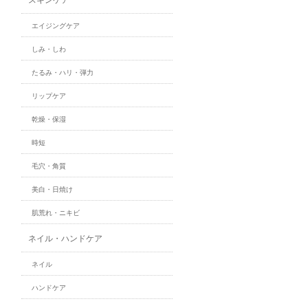
エイジングケア
しみ・しわ
たるみ・ハリ・弾力
リップケア
乾燥・保湿
時短
毛穴・角質
美白・日焼け
肌荒れ・ニキビ
ネイル・ハンドケア
ネイル
ハンドケア