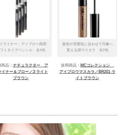
イライナー・アイブロー両用
髪色や雰囲気に合わせて印象へ
ソフトタイプペンシル 全4色
変える眉マスカラ 全2色
用商品：
ナチュラクター ア
使用商品：
MCコレクション
ライナー＆ブロー／3 ライト
アイブロウマスカラ／BR201 ラ
ブラウン
イトブラウン