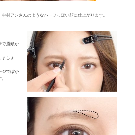
、中村アンさんのようなハーフっぽい顔に仕上がります。
筆で
眉頭か
しましょ
ージでぼか
す。