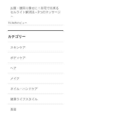
お腹・腰回り痩せに！自宅で出来る
セルライト解消法～3つのマッサージ
～
70.5k件のビュー
カテゴリー
スキンケア
ボディケア
ヘア
メイク
ネイル・ハンドケア
健康ライフスタイル
美容