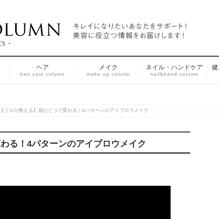
ヘア
メイク
ネイル・ハンドケア
健
n
hair care column
make up column
nail&hand column
【プロが教える】眉ひとつで変わる！4パターンのアイブロウメイク
わる！4パターンのアイブロウメイク