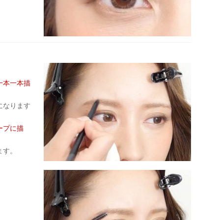
一本一本描
になります
ープに描
ます。