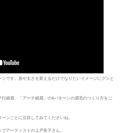
ーツです。形や太さを変えるだけでなりたいイメージにグンと
平行細眉」「アーチ細眉」の4パターンの眉毛のつくり方をご
ターンごとに注目してみてくださいね。
ップアーティストの上戸良子さん。