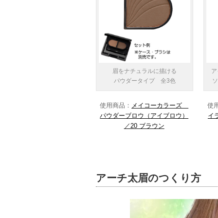
眉をナチュラルに描ける
ア
パウダータイプ 全3色
使用商品：
メイコーカラーズ
使
パウダーブロウ（アイブロウ）
イ
／20 ブラウン
アーチ太眉のつくり方