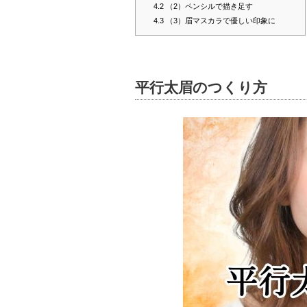
4.2
（2）ペンシルで描き足す
4.3
（3）眉マスカラで優しい印象に
平行太眉のつくり方