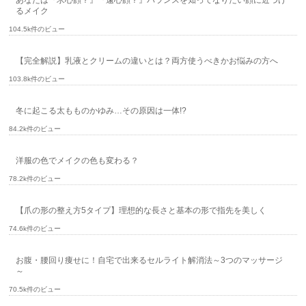
あなたは『求心顔？』『遠心顔？』バランスを知ってなりたい顔に近づけ
るメイク
104.5k件のビュー
【完全解説】乳液とクリームの違いとは？両方使うべきかお悩みの方へ
103.8k件のビュー
冬に起こる太もものかゆみ…その原因は一体!?
84.2k件のビュー
洋服の色でメイクの色も変わる？
78.2k件のビュー
【爪の形の整え方5タイプ】理想的な長さと基本の形で指先を美しく
74.6k件のビュー
お腹・腰回り痩せに！自宅で出来るセルライト解消法～3つのマッサージ
～
70.5k件のビュー