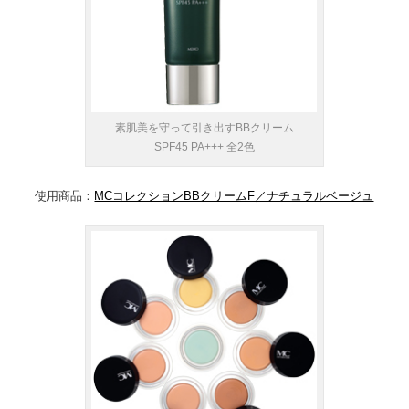
素肌美を守って引き出すBBクリーム
SPF45 PA+++ 全2色
使用商品：
MCコレクションBBクリームF／ナチュラルベージュ