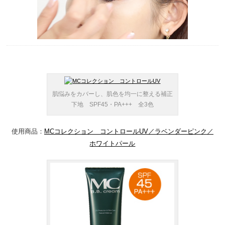
肌悩みをカバーし、肌色を均一に整える補正
下地 SPF45・PA+++ 全3色
使用商品：
MCコレクション コントロールUV／ラベンダーピンク／
ホワイトパール