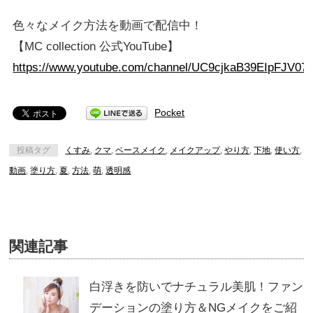
色々なメイク方法を動画で配信中！
【MC collection 公式YouTube】
https://www.youtube.com/channel/UC9cjkaB39EIpFJV07
Pocket
投稿タグ
くすみ
,
クマ
,
ベースメイク
,
メイクアップ
,
やり方
,
下地
,
使い方
,
動画
,
塗り方
,
夏
,
方法
,
萌
,
透明感
関連記事
白浮きを防いでナチュラル美肌！ファン
デーションの塗り方＆NGメイクをご紹