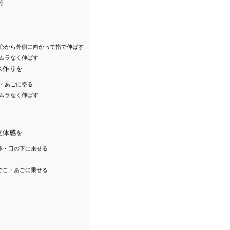
e
]
心から外側に向かって指で伸ばす
ムラなく伸ばす
ス作りを
・あごに塗る
ムラなく伸ばす
立体感を
鼻・口の下に乗せる
でこ・あごに乗せる