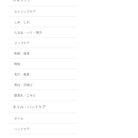
エイジングケア
しみ・しわ
たるみ・ハリ・弾力
リップケア
乾燥・保湿
時短
毛穴・角質
美白・日焼け
肌荒れ・ニキビ
ネイル・ハンドケア
ネイル
ハンドケア