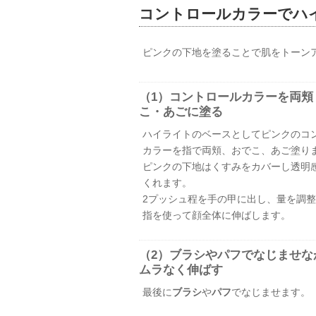
コントロールカラーでハ
ピンクの下地を塗ることで肌をトーン
（1）コントロールカラーを両頬
こ・あごに塗る
ハイライトのベースとしてピンクのコ
カラーを指で両頬、おでこ、あご塗り
ピンクの下地はくすみをカバーし透明
くれます。
2プッシュ程を手の甲に出し、量を調
指を使って顔全体に伸ばします。
（2）ブラシやパフでなじませな
ムラなく伸ばす
最後に
ブラシ
や
パフ
でなじませます。