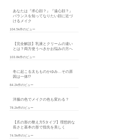
あなたは『求心顔？』『遠心顔？』
バランスを知ってなりたい顔に近づ
けるメイク
104.5k件のビュー
【完全解説】乳液とクリームの違い
とは？両方使うべきかお悩みの方へ
103.8k件のビュー
冬に起こる太もものかゆみ…その原
因は一体!?
84.2k件のビュー
洋服の色でメイクの色も変わる？
78.2k件のビュー
【爪の形の整え方5タイプ】理想的な
長さと基本の形で指先を美しく
74.5k件のビュー