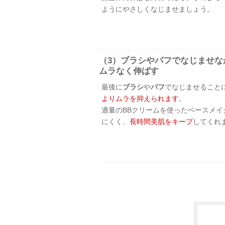
ようにやさしくなじませましょう。
（3）ブラシやパフでなじませな
ムラなく伸ばす
最後に
ブラシ
や
パフ
でなじませること
よりムラを抑えられます
。
適量のBBクリームを使ったベースメイ
にくく、
長時間美肌をキープ
してくれ