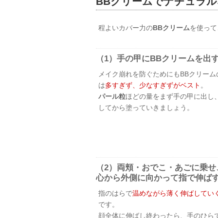
BBクリームでナチュラ
程よいカバー力の
BBクリーム
を使って
（1）手の甲にBBクリームを出
メイク崩れを防ぐためにもBBクリーム
は
多すぎず、少なすぎずがベスト
。
パール粒
ほどの量をまず手の甲に出し
してから塗っていきましょう。
（2）両頬・おでこ・あごに乗せ
心から外側に向かって指で伸ば
指のはらで
温めながら薄く伸ばしてい
です。
顔全体に伸ばし終わったら、手のひら