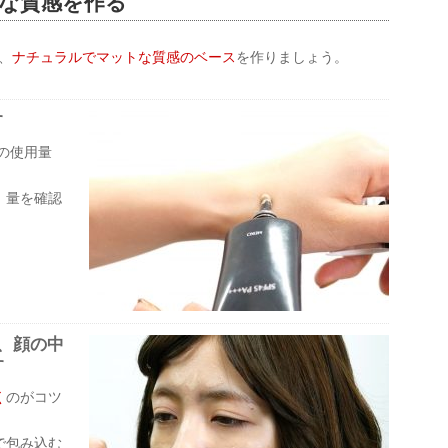
ルな質感を作る
、
ナチュラルでマットな質感のベース
を作りましょう。
す
の使用量
、量を確認
、顔の中
す
く
のがコツ
で包み込む