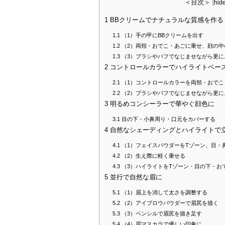
＜目次＞
[
hid
1
BBクリームでナチュラルな質感を作る
1.1
（1）手の甲にBBクリームを出す
1.2
（2）両頬・おでこ・あごに乗せ、顔の中
1.3
（3）ブラシやパフでなじませながら更に
2
コントロールカラーでハイライトベー
2.1
（1）コントロールカラーを両頬・おでこ
2.2
（2）ブラシやパフでなじませながら更に
3
明るめコンシーラーで華やぐ顔色に
3.1
目の下・小鼻周り・口元をカバーする
4
自然なシェーディングとハイライトで
4.1
（1）フェイスパウダーをTゾーン、目・
4.2
（2）生え際に軽く乗せる
4.3
（3）ハイライトをTゾーン・目の下・お
5
並行で自然な眉に
5.1
（1）眉上を消して太さを調整する
5.2
（2）アイブロウパウダーで眉尻を描く
5.3
（3）ペンシルで眉尻を描き足す
5.4
（4）眉マスカラで優しい印象に