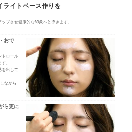
イライトベース作りを
アップさせ健康的な印象へと導きます。
・おで
ントロール
ます。
感を出して
整しながら
がら更に