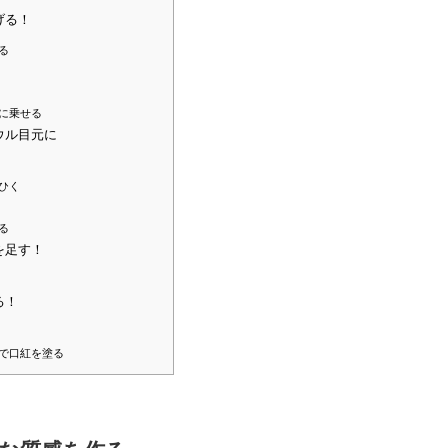
げる！
る
に乗せる
ウル目元に
ひく
る
を足す！
る！
で口紅を塗る