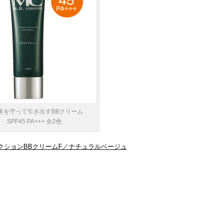
美を守って引き出すBBクリーム
SPF45 PA+++ 全2色
クションBBクリームF／ナチュラルベージュ