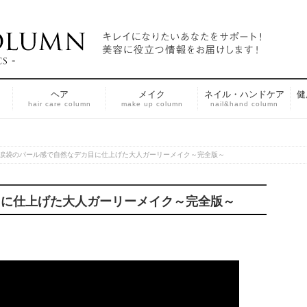
ヘア
メイク
ネイル・ハンドケア
健
n
hair care column
make up column
nail&hand column
涙袋のパール感で自然なデカ目に仕上げた大人ガーリーメイク～完全版～
目に仕上げた大人ガーリーメイク～完全版～