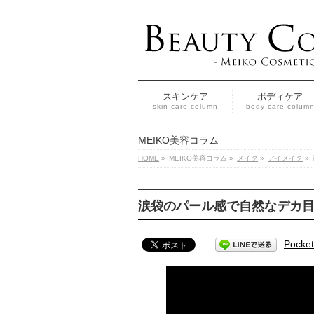
スキンケア
ボディケア
skin care column
body care colum
MEIKO美容コラム
HOME
»
MEIKO美容コラム
»
メイク
»
アイメイク
»
涙袋のパール感で自然なデカ
Pocket