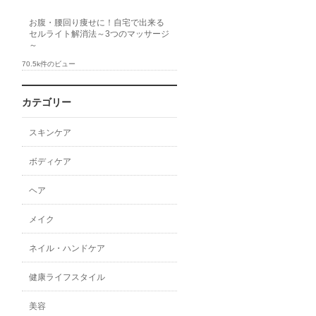
お腹・腰回り痩せに！自宅で出来る
セルライト解消法～3つのマッサージ
～
70.5k件のビュー
カテゴリー
スキンケア
ボディケア
ヘア
メイク
ネイル・ハンドケア
健康ライフスタイル
美容