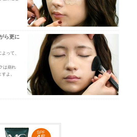
がら更に
によって、
クは崩れ
ますよ。