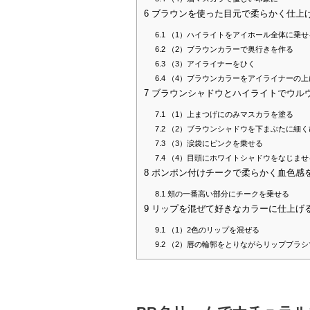
6
ブラウンを使った目元で柔らかく仕上
6.1
（1）ハイライトをアイホール全体に乗せ
6.2
（2）ブラウンカラーで奥行きを作る
6.3
（3）アイライナーをひく
6.4
（4）ブラウンカラーをアイライナーの上
7
ブラウンシャドウとハイライトでウル
7.1
（1）上まつげにのみマスカラを塗る
7.2
（2）ブラウンシャドウを下まぶたに細く
7.3
（3）涙袋にピンクを乗せる
7.4
（4）目頭にホワイトシャドウをなじませ
8
ポンポン付けチークで柔らかく血色感
8.1
頬の一番高い部分にチークを乗せる
9
リップを混ぜて好きなカラーに仕上げ
9.1
（1）2色のリップを混ぜる
9.2
（2）唇の輪郭をとりながらリップブラシ