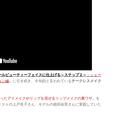
ールビューティーフェイスに仕上げる～ステップ２～
：
シェー
ョン編
』に引き続き、今旬顔と言われている
チークレスメイク
使ったアイメイクやリップを混ぜるリップメイクの裏ワザ
』を
ィストの上戸良子さん、モデルの徳田祐里さんに実践していた