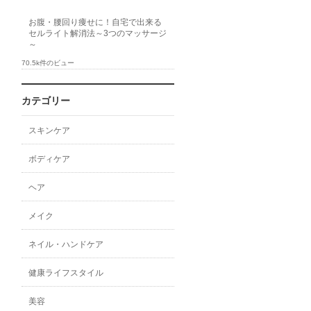
お腹・腰回り痩せに！自宅で出来る
セルライト解消法～3つのマッサージ
～
70.5k件のビュー
カテゴリー
スキンケア
ボディケア
ヘア
メイク
ネイル・ハンドケア
健康ライフスタイル
美容