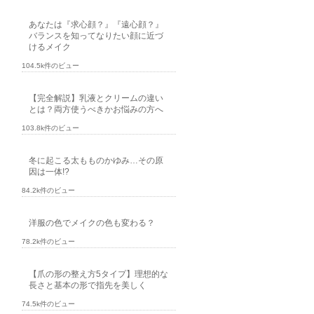
あなたは『求心顔？』『遠心顔？』
バランスを知ってなりたい顔に近づ
けるメイク
104.5k件のビュー
【完全解説】乳液とクリームの違い
とは？両方使うべきかお悩みの方へ
103.8k件のビュー
冬に起こる太もものかゆみ…その原
因は一体!?
84.2k件のビュー
洋服の色でメイクの色も変わる？
78.2k件のビュー
【爪の形の整え方5タイプ】理想的な
長さと基本の形で指先を美しく
74.5k件のビュー