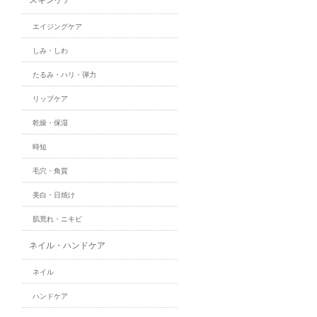
エイジングケア
しみ・しわ
たるみ・ハリ・弾力
リップケア
乾燥・保湿
時短
毛穴・角質
美白・日焼け
肌荒れ・ニキビ
ネイル・ハンドケア
ネイル
ハンドケア