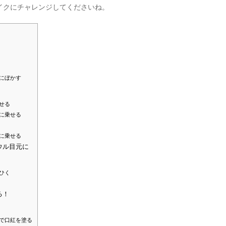
イクにチャレンジしてくださいね。
にぼかす
せる
に乗せる
に乗せる
ウル目元に
ひく
る！
で口紅を塗る