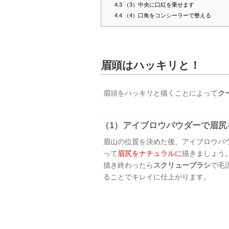
4.3
（3）中央に口紅を乗せます
4.4
（4）口角をコンシーラーで整える
眉頭はハッキリと！
眉頭をハッキリと描くことによって
ク
（1）アイブロウパウダーで眉尻
眉山の位置を決めた後、アイブロウパ
って
眉尻をナチュラルに
描きましょう
描き終わったら
スクリューブラシ
で毛
ることでキレイに仕上がります。