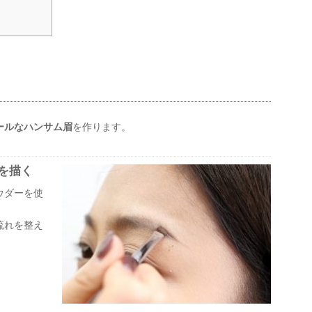
ールなハンサム眉
を作ります。
を描く
ウダーを使
。
流れを整え