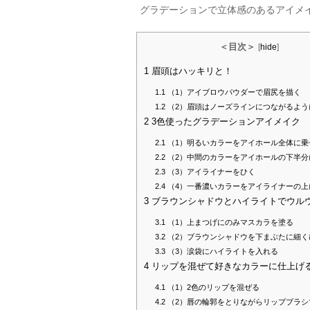
グラデーションで立体感のあるアイメ
＜目次＞
[
hide
]
1
眉頭はハッキリと！
1.1
（1）アイブロウパウダーで眉尻を描く
1.2
（2）眉頭はノーズラインにつながるよう
2
3色使ったグラデーションアイメイク
2.1
（1）明るいカラーをアイホール全体に乗
2.2
（2）中間のカラーをアイホールの下半分
2.3
（3）アイライナーをひく
2.4
（4）一番濃いカラーをアイライナーの上
3
ブラウンシャドウとハイライトでウル
3.1
（1）上まつげにのみマスカラを塗る
3.2
（2）ブラウンシャドウを下まぶたに細く
3.3
（3）涙袋にハイライトを入れる
4
リップを混ぜて好きなカラーに仕上げ
4.1
（1）2色のリップを混ぜる
4.2
（2）唇の輪郭をとりながらリップブラシ