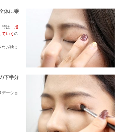
全体に乗
す時は、
指
していく
の
ドウが映え
の下半分
ラデーショ