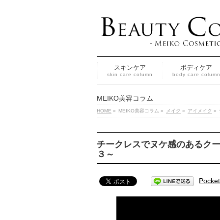
スキンケア
ボディケア
skin care column
body care colum
MEIKO美容コラム
HOME
»
MEIKO美容コラム
»
メイク
»
アイメイク
»
チークレスでヌケ感のあるク
３～
Pocket