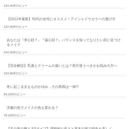
143.4k件のビュー
【2021年最新】50代の女性にオススメ！アイシャドウカラーの選び方
122.8k件のビュー
あなたは『求心顔？』『遠心顔？』バランスを知ってなりたい顔に近づけ
るメイク
104.5k件のビュー
【完全解説】乳液とクリームの違いとは？両方使うべきかお悩みの方へ
103.8k件のビュー
冬に起こる太もものかゆみ…その原因は一体!?
84.2k件のビュー
洋服の色でメイクの色も変わる？
78.2k件のビュー
【爪の形の整え方5タイプ】理想的な長さと基本の形で指先を美しく