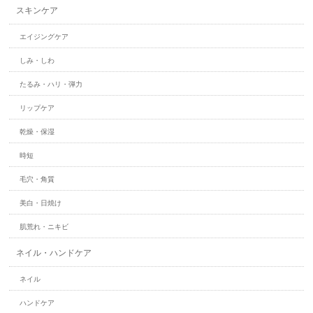
スキンケア
エイジングケア
しみ・しわ
たるみ・ハリ・弾力
リップケア
乾燥・保湿
時短
毛穴・角質
美白・日焼け
肌荒れ・ニキビ
ネイル・ハンドケア
ネイル
ハンドケア