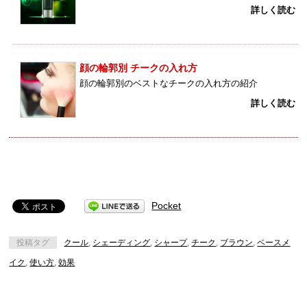
詳しく読む
顔の輪郭別 チークの入れ方
顔の輪郭別のベストなチークの入れ方の紹介
詳しく読む
Pocket
投稿タグ
クール
,
シェーディング
,
シャープ
,
チーク
,
ブラウン
,
ベースメ
イク
,
使い方
,
効果