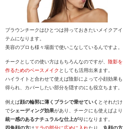
ブラウンチークはひとつは持っておきたいメイクアイ
テムになります。
美容のプロも様々場面で使いこなしているんですよ。
チークとしての使い方はもちろんなのですが、
陰影を
作るためのベースメイク
としても活用出来ます。
ハイライトと合わせて使えば陰影によって小顔効果も
得られ、カバーしたい部分を隠すのにも役立ちます。
例えば
顔の輪郭に薄くブラシで乗せていく
とそれだけ
で
シェーディング効果
があり、チークにも使えばより
統一感のあるナチュラルな仕上がり
になります。
四角顔の方
は
エラの部分に広めに入れ
たり、
丸顔の方