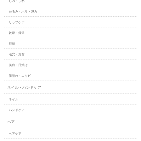
しみ・しわ
たるみ・ハリ・弾力
リップケア
乾燥・保湿
時短
毛穴・角質
美白・日焼け
肌荒れ・ニキビ
ネイル・ハンドケア
ネイル
ハンドケア
ヘア
ヘアケア