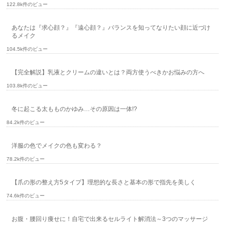
122.8k件のビュー
あなたは『求心顔？』『遠心顔？』バランスを知ってなりたい顔に近づけ
るメイク
104.5k件のビュー
【完全解説】乳液とクリームの違いとは？両方使うべきかお悩みの方へ
103.8k件のビュー
冬に起こる太もものかゆみ…その原因は一体!?
84.2k件のビュー
洋服の色でメイクの色も変わる？
78.2k件のビュー
【爪の形の整え方5タイプ】理想的な長さと基本の形で指先を美しく
74.6k件のビュー
お腹・腰回り痩せに！自宅で出来るセルライト解消法～3つのマッサージ