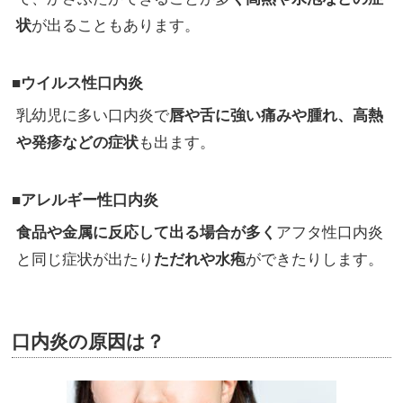
状
が出ることもあります。
■ウイルス性口内炎
乳幼児に多い口内炎で
唇や舌に強い痛みや腫れ、高熱
や発疹などの症状
も出ます。
■アレルギー性口内炎
食品や金属に反応して出る場合が多く
アフタ性口内炎
と同じ症状が出たり
ただれや水疱
ができたりします。
口内炎の原因は？