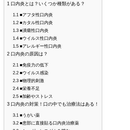
1
口内炎とは？いくつか種類がある？
1.1
■アフタ性口内炎
1.2
■カタル性口内炎
1.3
■潰瘍性口内炎
1.4
■ウイルス性口内炎
1.5
■アレルギー性口内炎
2
口内炎の原因は？
2.1
■免疫力の低下
2.2
■ウイルス感染
2.3
■物理的刺激
2.4
■栄養不足
2.5
■加齢やストレス
3
口内炎の対策！口の中でも治療法はある！
3.1
■うがい薬
3.2
■患部に直接貼る口内炎治療薬