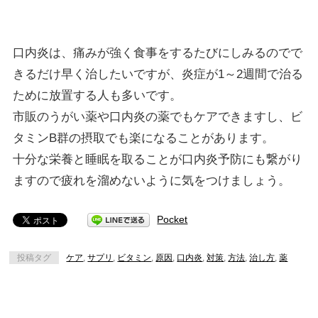
口内炎は、痛みが強く食事をするたびにしみるのでで
きるだけ早く治したいですが、炎症が1～2週間で治る
ために放置する人も多いです。
市販のうがい薬や口内炎の薬でもケアできますし、ビ
タミンB群の摂取でも楽になることがあります。
十分な栄養と睡眠を取ることが口内炎予防にも繋がり
ますので疲れを溜めないように気をつけましょう。
Pocket
投稿タグ
ケア
,
サプリ
,
ビタミン
,
原因
,
口内炎
,
対策
,
方法
,
治し方
,
薬