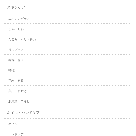
スキンケア
エイジングケア
しみ・しわ
たるみ・ハリ・弾力
リップケア
乾燥・保湿
時短
毛穴・角質
美白・日焼け
肌荒れ・ニキビ
ネイル・ハンドケア
ネイル
ハンドケア