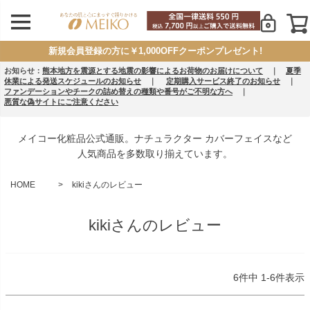
新規会員登録の方に￥1,000OFFクーポンプレゼント!
お知らせ：
熊本地方を震源とする地震の影響によるお荷物のお届けについて
｜
夏季
休業による発送スケジュールのお知らせ
｜
定期購入サービス終了のお知らせ
｜
ファンデーションやチークの詰め替えの種類や番号がご不明な方へ
｜
悪質な偽サイトにご注意ください
メイコー化粧品公式通販。ナチュラクター カバーフェイスなど
人気商品を多数取り揃えています。
HOME
kikiさんのレビュー
kikiさんのレビュー
6
件中
1
-
6
件表示