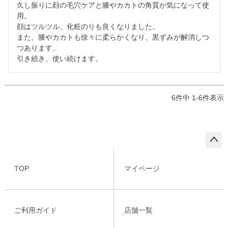
久し振りに顔の毛穴ケアと膝やカカトの角質が気になって使
用。

顔はツルツル、化粧のりも良くなりました。

また、膝やカカトも徐々に柔らかくなり、黒ずみが解消しつ
つあります。

引き続き、使い続けます。
6
件中
1
-
6
件表示
ペー
ジト
TOP
マイページ
ップ
へ
ご利用ガイド
店舗一覧