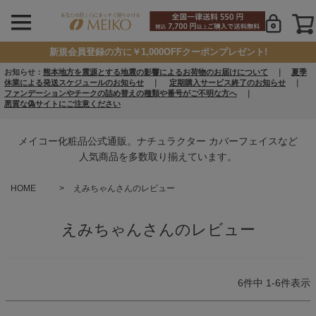
新規会員登録の方に￥1,000OFFクーポンプレゼント!
お知らせ：
熊本地方を震源とする地震の影響によるお荷物のお届けについて
｜
夏季
休業による発送スケジュールのお知らせ
｜
定期購入サービス終了のお知らせ
｜
ファンデーションやチークの詰め替えの種類や番号がご不明な方へ
｜
悪質な偽サイトにご注意ください
メイコー化粧品公式通販。ナチュラクター カバーフェイスなど
人気商品を多数取り揃えています。
HOME
えみちゃんさんのレビュー
えみちゃんさんのレビュー
6
件中
1
-
6
件表示