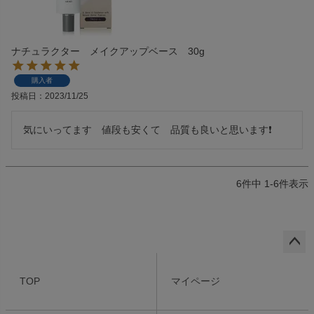
ナチュラクター メイクアップベース 30g
購入者
投稿日
2023/11/25
気にいってます　値段も安くて　品質も良いと思います❗
6
件中
1
-
6
件表示
ペー
ジト
TOP
マイページ
ップ
へ