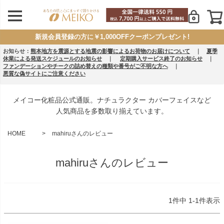
新規会員登録の方に￥1,000OFFクーポンプレゼント!
お知らせ：
熊本地方を震源とする地震の影響によるお荷物のお届けについて
｜
夏季
休業による発送スケジュールのお知らせ
｜
定期購入サービス終了のお知らせ
｜
ファンデーションやチークの詰め替えの種類や番号がご不明な方へ
｜
悪質な偽サイトにご注意ください
メイコー化粧品公式通販。ナチュラクター カバーフェイスなど
人気商品を多数取り揃えています。
HOME
mahiruさんのレビュー
mahiruさんのレビュー
1
件中
1
-
1
件表示