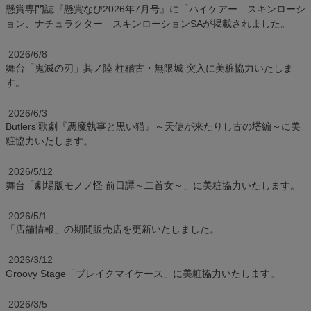
懸賞専門誌『懸賞なび2026年7月号』に「ハイケアー スキンローシ
ョン、ナチュラクター スキンローションSAが掲載されました。
2026/6/8
舞台「鬼滅の刃」其ノ陸 柱稽古・無限城 突入に美粧協力いたしま
す。
2026/6/3
Butlers'歌劇『悪魔執事と黒い猫』～天使が来たりし古の塔編～に美
粧協力いたします。
2026/5/12
舞台「劇場版モノノ怪 前日譚～二首女～」に美粧協力いたします。
2026/5/1
「店舗情報」の期間販売店を更新いたしました。
2026/3/12
Groovy Stage「ブレイクマイケース」に美粧協力いたします。
2026/3/5