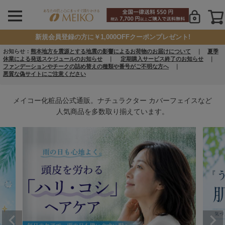
新規会員登録の方に￥1,000OFFクーポンプレゼント!
お知らせ：
熊本地方を震源とする地震の影響によるお荷物のお届けについて
｜
夏季
休業による発送スケジュールのお知らせ
｜
定期購入サービス終了のお知らせ
｜
ファンデーションやチークの詰め替えの種類や番号がご不明な方へ
｜
悪質な偽サイトにご注意ください
メイコー化粧品公式通販。ナチュラクター カバーフェイスなど
人気商品を多数取り揃えています。