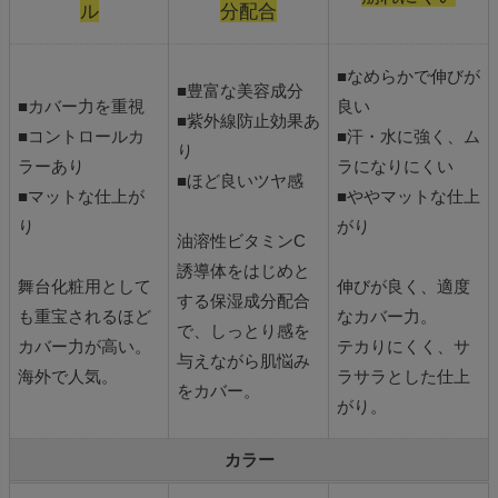
ル
分配合
■なめらかで伸びが
■豊富な美容成分
■カバー力を重視
良い
■紫外線防止効果あ
■コントロールカ
■汗・水に強く、ム
り
ラーあり
ラになりにくい
■ほど良いツヤ感
■マットな仕上が
■ややマットな仕上
り
がり
油溶性ビタミンC
誘導体をはじめと
舞台化粧用として
伸びが良く、適度
する保湿成分配合
も重宝されるほど
なカバー力。
で、しっとり感を
カバー力が高い。
テカりにくく、サ
与えながら肌悩み
海外で人気。
ラサラとした仕上
をカバー。
がり。
カラー