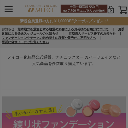
新規会員登録の方に￥1,000OFFクーポンプレゼント!
お知らせ：
熊本地方を震源とする地震の影響によるお荷物のお届けについて
｜
夏季
休業による発送スケジュールのお知らせ
｜
定期購入サービス終了のお知らせ
｜
ファンデーションやチークの詰め替えの種類や番号がご不明な方へ
｜
悪質な偽サイトにご注意ください
メイコー化粧品公式通販。ナチュラクター カバーフェイスなど
人気商品を多数取り揃えています。