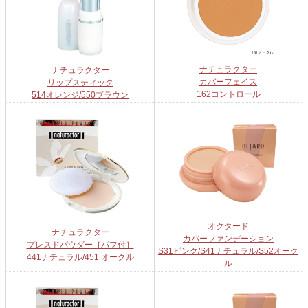
ナチュラクター
ナチュラクター
カバーフェイス
リップスティック
162コントロール
514オレンジ/550ブラウン
オクタード
ナチュラクター
カバーファンデーション
プレスドパウダー［パフ付］
S31ピンク/S41ナチュラル/S52オーク
441ナチュラル/451 オークル
ル