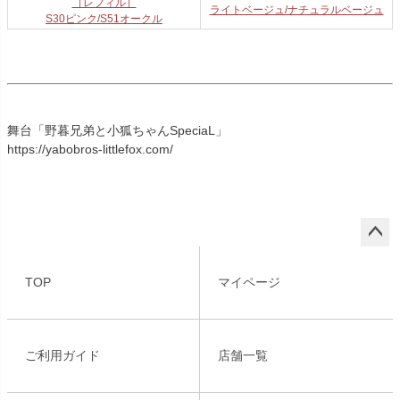
［レフィル］
ライトベージュ/ナチュラルベージュ
S30ピンク/S51オークル
舞台「野暮兄弟と小狐ちゃんSpeciaL」
https://yabobros-littlefox.com/
ペー
ジト
TOP
マイページ
ップ
へ
ご利用ガイド
店舗一覧