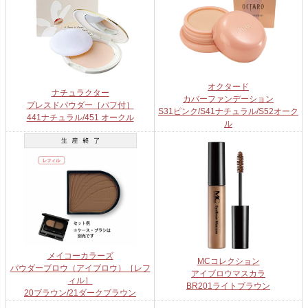
オクタード
ナチュラクター
カバーファンデーション
プレスドパウダー［パフ付］
S31ピンク/S41ナチュラル/S52オーク
441ナチュラル/451 オークル
ル
メイコーカラーズ
MCコレクション
パウダーブロウ（アイブロウ）［レフ
アイブロウマスカラ
ィル］
BR201ライトブラウン
20ブラウン/21ダークブラウン