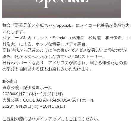
舞台『野暮兄弟と小狐ちゃんSpeciaL』にメイコー化粧品が美粧協力
いたします。
ジャニーズJr.内ユニット・SpeciaL（林蓮音、松尾龍、和田優希、中
村浩大）による、ポップな青春コメディ舞台。
高校時代から兄弟のように仲の良い”ダメダメな男3人”に”謎の女”が
絡み、次から次へとおかしな方向へと進むストーリー。
日替わりパートもあり、アドリブ力が試され、演じる俳優たちの素
の部分も垣間見える様もお楽しみいただけます。
■公演日
東京公演：紀伊國屋ホール
2023年9月7日(木)〜9月18日(月)
大阪公演：COOL JAPAN PARK OSAKA TTホール
2023年9月29日(金)〜10月1日(日)
ご観劇の際は是非メイクアップにもご注目ください。