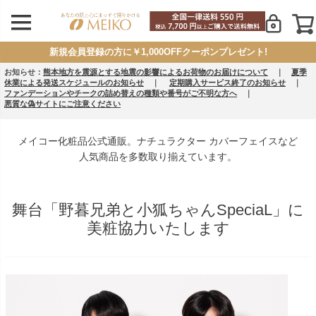
新規会員登録の方に￥1,000OFFクーポンプレゼント!
お知らせ：
熊本地方を震源とする地震の影響によるお荷物のお届けについて
｜
夏季
休業による発送スケジュールのお知らせ
｜
定期購入サービス終了のお知らせ
｜
ファンデーションやチークの詰め替えの種類や番号がご不明な方へ
｜
悪質な偽サイトにご注意ください
メイコー化粧品公式通販。ナチュラクター カバーフェイスなど
人気商品を多数取り揃えています。
舞台「野暮兄弟と小狐ちゃんSpeciaL」に
美粧協力いたします