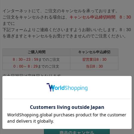
インターネットにて、ご注文のキャンセルを承っております。
ご注文をキャンセルされる場合は、
キャンセル申込締切時間 8：30
までに
下記フォームよりご連絡くださいますようお願いいたします。8：30
を過ぎますとキャンセルをお受けできませんのでご注意ください。
ご購入時間
キャンセル申込締切
8：30～23：59
までのご注文
翌営業日8：30
0：00～ 8：29
までのご注文
当日8：30
※土日祝日は定休日となります。
ご注文商品を
全て または 一部キャンセルする
場合
は、
下記フォームから必要事項をご記入後、お申込みくださ
ご注文商品
キャンセ
い。
ル