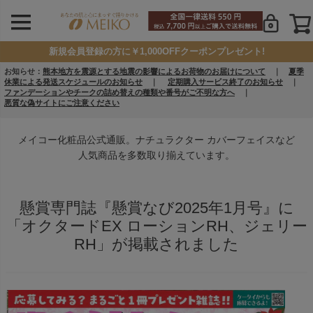
新規会員登録の方に￥1,000OFFクーポンプレゼント!
お知らせ：
熊本地方を震源とする地震の影響によるお荷物のお届けについて
｜
夏季
休業による発送スケジュールのお知らせ
｜
定期購入サービス終了のお知らせ
｜
ファンデーションやチークの詰め替えの種類や番号がご不明な方へ
｜
悪質な偽サイトにご注意ください
メイコー化粧品公式通販。ナチュラクター カバーフェイスなど
人気商品を多数取り揃えています。
懸賞専門誌『懸賞なび2025年1月号』に
「オクタードEX ローションRH、ジェリー
RH」が掲載されました