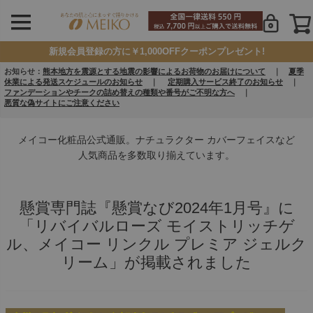
新規会員登録の方に￥1,000OFFクーポンプレゼント!
お知らせ：
熊本地方を震源とする地震の影響によるお荷物のお届けについて
｜
夏季
休業による発送スケジュールのお知らせ
｜
定期購入サービス終了のお知らせ
｜
ファンデーションやチークの詰め替えの種類や番号がご不明な方へ
｜
悪質な偽サイトにご注意ください
メイコー化粧品公式通販。ナチュラクター カバーフェイスなど
人気商品を多数取り揃えています。
懸賞専門誌『懸賞なび2024年1月号』に
「リバイバルローズ モイストリッチゲ
ル、メイコー リンクル プレミア ジェルク
リーム」が掲載されました