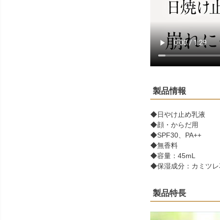
製品情報
◆日やけ止め乳液
◆顔・からだ用
◆SPF30、PA++
◆無香料
◆容量：45mL
◆保湿成分：カミツレ
製品特長