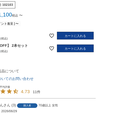
号
102103
1,100
〜
税込
ント進呈 ]
〜
カートに入れる
0
税込
%OFF】 2本セット
カートに入れる
0
税込
返品について
ついてのお問い合わせ
4.73
11
ん
3
70歳以上
女性
購入者
2026/06/29