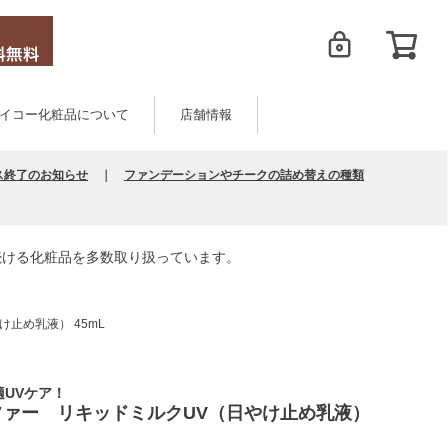
イコー化粧品について
店舗情報
ス終了のお知らせ
｜
ファンデーションやチークの詰め替えの種類
続ける化粧品を多数取り扱っています。
止め乳液） 45mL
適UVケア！
ファー リキッドミルクUV（日やけ止め乳液）