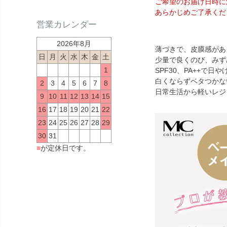
ご希望のお届け日時に
あらかじめご了承くだ
営業カレンダー
2026年8月
薄づきで、皮膜感があ
日
月
火
水
木
金
土
少量で良くのび、みず
1
SPF30、PA++で
白くならずベタつかな
2
3
4
5
6
7
8
日常生活から軽いレジ
9
10
11
12
13
14
15
16
17
18
19
20
21
22
23
24
25
26
27
28
29
30
31
■
が定休日です。