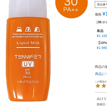
商品番
¥
価格
[
55
ポイ
単品
¥
1,10
【10
¥
1,98
商品の
商品に
みけり
投稿日