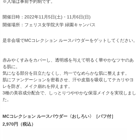
※入場は事前予約制です。
開催日時：2022年11月5日(土)・11月6日(日)
開催場所：フェリス女学院大学 緑園キャンパス
是非会場でMCコレクション ルースパウダーをゲットしてください。
赤みやくすみをカバーし、透明感を与えて明るく華やかなツヤのあ
る肌に。
気になる部分を目立たなくし、均一でなめらかな肌に整えます。
肌にファンデーションを密着させ、汗や皮脂を吸収してテカリやヨ
レを防ぎ、メイク崩れを抑えます。
3種の美容成分配合で、しっとりつややかな保湿メイクを実現しまし
た。
MCコレクション ルースパウダー〈おしろい〉［パフ付］
2,970円（税込）