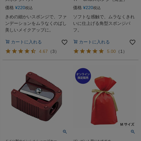
価格
¥
220
価格
¥
220
税込
税込
きめの細かいスポンジで、ファ
ソフトな感触で、ムラなくきれ
ンデーションをムラなくのばし
いに仕上げる角型スポンジパ
美しいメイクアップに。
フ。
カートに入れる
カートに入れる
4.67
（
3
）
5.00
（
1
）