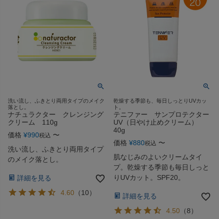
洗い流し、ふきとり両用タイプのメイク
乾燥する季節も、毎日しっとりUVカッ
落とし。
ト。
ナチュラクター クレンジング
テニファー サンプロテクター
クリーム 110g
UV（日やけ止めクリーム）
40g
価格
¥
990
〜
税込
価格
¥
880
〜
税込
洗い流し、ふきとり両用タイプ
肌なじみのよいクリームタイ
のメイク落とし。
プ。乾燥する季節も毎日しっと
りUVカット。SPF20。
詳細を見る
4.60
（
10
）
詳細を見る
4.50
（
8
）