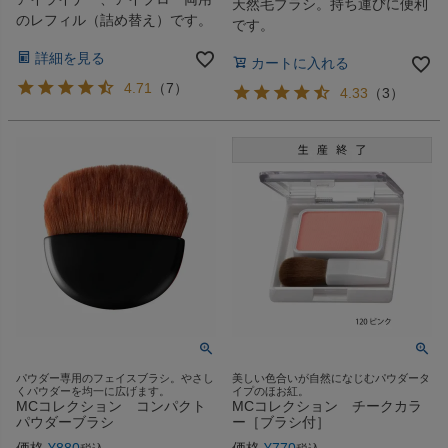
天然毛ブラシ。持ち運びに便利
のレフィル（詰め替え）です。
です。
詳細を見る
カートに入れる
4.71
（
7
）
4.33
（
3
）
パウダー専用のフェイスブラシ。やさし
美しい色合いが自然になじむパウダータ
くパウダーを均一に広げます。
イプのほお紅。
MCコレクション コンパクト
MCコレクション チークカラ
パウダーブラシ
ー［ブラシ付］