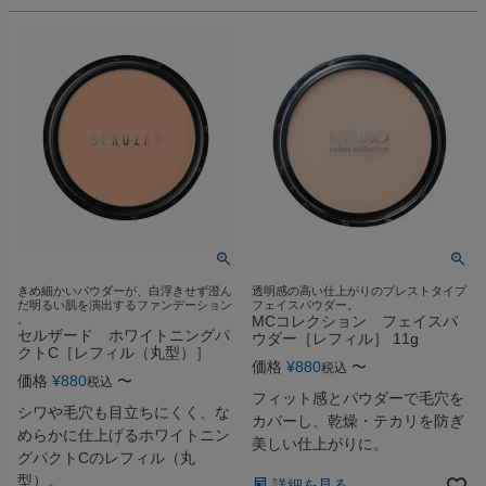
きめ細かいパウダーが、白浮きせず澄ん
透明感の高い仕上がりのプレストタイプ
だ明るい肌を演出するファンデーション
フェイスパウダー。
。
MCコレクション フェイスパ
セルザード ホワイトニングパ
ウダー［レフィル］ 11g
クトC［レフィル（丸型）］
価格
¥
880
〜
税込
価格
¥
880
〜
税込
フィット感とパウダーで毛穴を
シワや毛穴も目立ちにくく、な
カバーし、乾燥・テカリを防ぎ
めらかに仕上げるホワイトニン
美しい仕上がりに。
グパクトCのレフィル（丸
型）。
詳細を見る