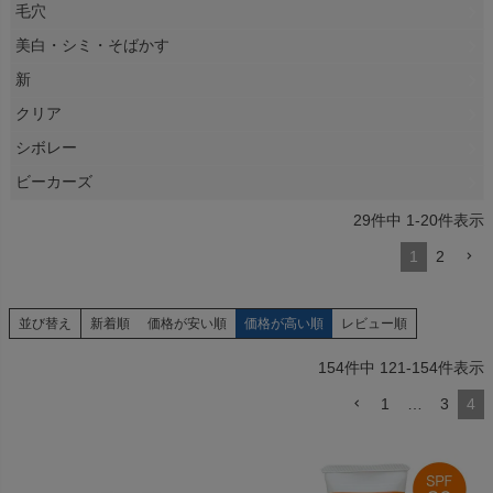
毛穴
美白・シミ・そばかす
新
クリア
シボレー
ビーカーズ
29
件中
1
-
20
件表示
1
2
並び替え
新着順
価格が安い順
価格が高い順
レビュー順
154
件中
121
-
154
件表示
1
…
3
4