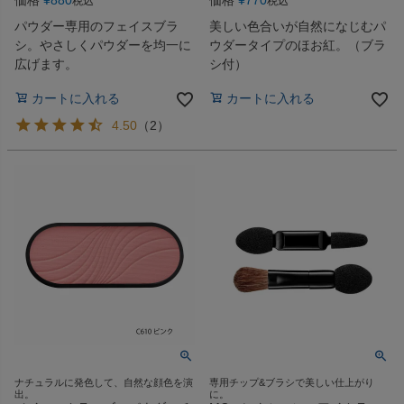
価格
¥
880
価格
¥
770
税込
税込
パウダー専用のフェイスブラ
美しい色合いが自然になじむパ
シ。やさしくパウダーを均一に
ウダータイプのほお紅。（ブラ
広げます。
シ付）
カートに入れる
カートに入れる
4.50
（
2
）
ナチュラルに発色して、自然な顔色を演
専用チップ&ブラシで美しい仕上がり
出。
に。