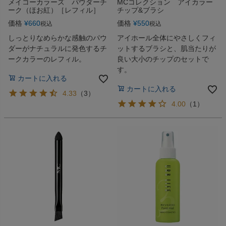
メイコーカラーズ パウダーチ
MCコレクション アイカラー
ーク（ほお紅）［レフィル］
チップ&ブラシ
価格
¥
660
価格
¥
550
税込
税込
しっとりなめらかな感触のパウ
アイホール全体にやさしくフィ
ダーがナチュラルに発色するチ
ットするブラシと、肌当たりが
ークカラーのレフィル。
良い大小のチップのセットで
す。
カートに入れる
カートに入れる
4.33
（
3
）
4.00
（
1
）