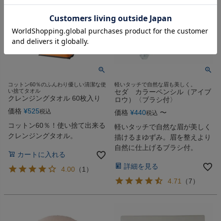
コットン60％のふんわり優しい清潔な使
軽いタッチで自然な眉も美しく。
い捨てタオル
セダ カラーペンシル（アイブ
クレンジングタオル 60枚入り
ロウ）〈ブラシ付〉
価格
¥
525
税込
価格
¥
440
〜
税込
コットン60％！使い捨て出来る
軽いタッチで自然な眉が美しく
クレンジングタオル。
描けるまゆずみ。眉を整えより
自然に仕上げるブラシ付。
カートに入れる
詳細を見る
4.00
（
1
）
4.71
（
7
）