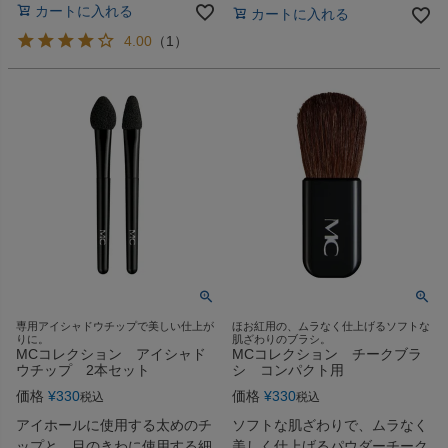
カートに入れる
カートに入れる
4.00
（
1
）
専用アイシャドウチップで美しい仕上が
ほお紅用の、ムラなく仕上げるソフトな
りに。
肌ざわりのブラシ。
MCコレクション アイシャド
MCコレクション チークブラ
ウチップ 2本セット
シ コンパクト用
価格
¥
330
価格
¥
330
税込
税込
アイホールに使用する太めのチ
ソフトな肌ざわりで、ムラなく
ップと、目のきわに使用する細
美しく仕上げるパウダーチーク