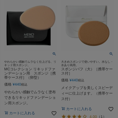
やわらかい感触でムラなく仕上げる、リ
大きめスポンジで使いやすい。水なし・
キッド用スポンジ。
水あり両用。
MCコレクション リキッドファ
スポンジパフ（大）［携帯ケー
ンデーション用 スポンジ［携
ス付］
帯ケース付］（卵型）
価格
¥
440
税込
価格
¥
440
税込
メイクアップを美しくスピーデ
やわらかい感触でムラなく塗布
ィーに仕上げます。（携帯ケー
できるリキッドファンデーショ
ス付）
ン用スポンジ。
カートに入れる
カートに入れる
4.00
（
1
）