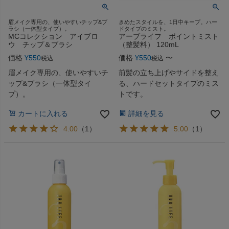
眉メイク専用の、使いやすいチップ&ブ
きめたスタイルを、1日中キープ。ハー
ラシ（一体型タイプ）。
ドタイプのミスト。
MCコレクション アイブロ
アーブライフ ポイントミスト
ウ チップ＆ブラシ
（整髪料） 120mL
価格
¥
550
価格
¥
550
〜
税込
税込
眉メイク専用の、使いやすいチ
前髪の立ち上げやサイドを整え
ップ&ブラシ（一体型タイ
る、ハードセットタイプのミス
プ）。
トです。
カートに入れる
詳細を見る
4.00
（
1
）
5.00
（
1
）