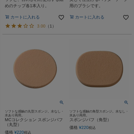
めのチップ各1本入り。
用のブラシです。
カートに入れる
カートに入れる
3.00
（
1
）
ソフトな感触の丸型スポンジ。水なし・
ソフトな感触の角型スポンジ。水なし・
水あり両用。
水あり両用。
MCコレクション スポンジパフ
スポンジパフ（角型）
（丸型）
価格
¥
220
税込
価格
¥
220
税込