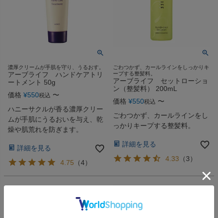
濃厚クリームが手肌を守り、うるおす。
ごわつかず、カールラインをしっかりキ
アーブライフ ハンドケアトリ
ープする整髪料。
アーブライフ セットローショ
ートメント 50g
ン（整髪料） 200mL
価格
¥
550
〜
税込
価格
¥
550
〜
税込
ハニーサクルが香る濃厚クリー
ごわつかず、カールラインをし
ムが手肌にうるおいを与え、乾
っかりキープする整髪料。
燥や肌荒れを防ぎます。
詳細を見る
詳細を見る
4.33
（
3
）
4.75
（
4
）