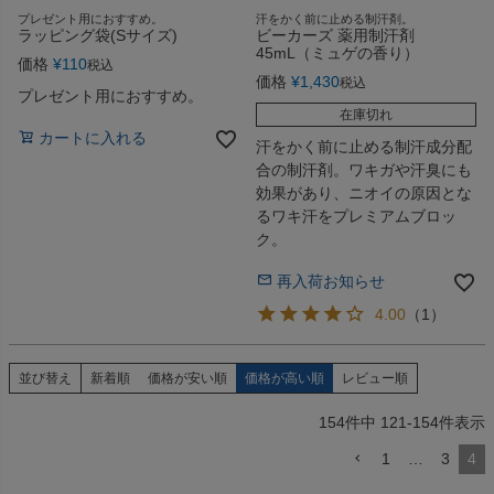
プレゼント用におすすめ。
汗をかく前に止める制汗剤。
ラッピング袋(Sサイズ)
ビーカーズ 薬用制汗剤
45mL（ミュゲの香り）
価格
¥
110
税込
価格
¥
1,430
税込
プレゼント用におすすめ。
在庫切れ
カートに入れる
汗をかく前に止める制汗成分配
合の制汗剤。ワキガや汗臭にも
効果があり、ニオイの原因とな
るワキ汗をプレミアムブロッ
ク。
再入荷お知らせ
4.00
（
1
）
並び替え
新着順
価格が安い順
価格が高い順
レビュー順
154
件中
121
-
154
件表示
1
…
3
4