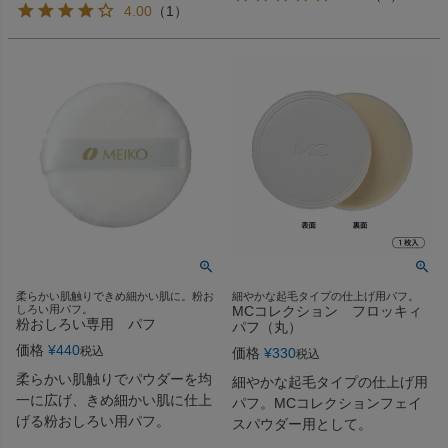
4.00
（
1
）
柔らかい肌触りできめ細かい肌に。粉お
細やかな起毛タイプの仕上げ用パフ。
しろい用パフ。
MCコレクション フロッキィ
粉おしろい専用 パフ
パフ（丸）
価格
¥
440
税込
価格
¥
330
税込
柔らかい肌触りでパウダーを均
細やかな起毛タイプの仕上げ用
一に広げ、きめ細かい肌に仕上
パフ。MCコレクションフェイ
げる粉おしろい用パフ。
スパウダー用として。