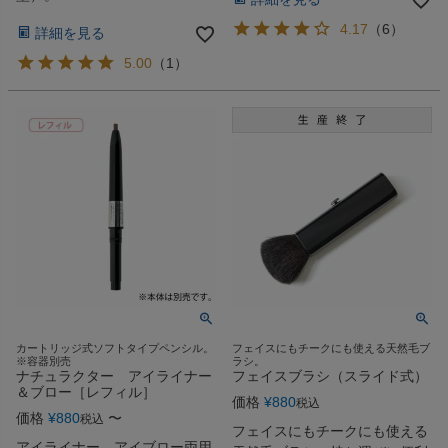
4.17
（
6
）
詳細を見る
5.00
（
1
）
カートリッジ式ソフトタイプペンシル。
フェイスにもチークにも使える天然毛ブ
※容器別売
ラシ。
ナチュラクター アイライナー
フェイスブラシ（スライド式）
＆ブロー［レフィル］
価格
¥
880
税込
価格
¥
880
〜
税込
フェイスにもチークにも使える
アイライナー、アイブロー両用