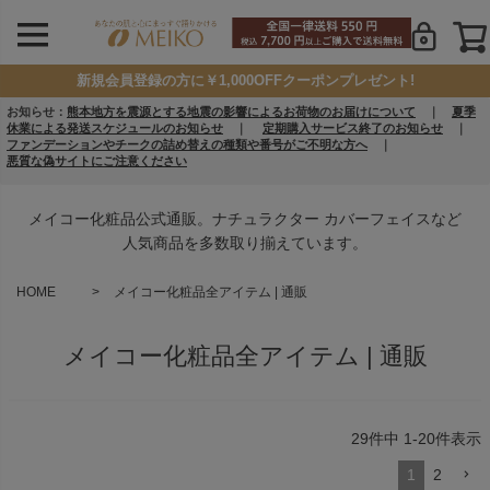
新規会員登録の方に￥1,000OFFクーポンプレゼント!
お知らせ：
熊本地方を震源とする地震の影響によるお荷物のお届けについて
｜
夏季
休業による発送スケジュールのお知らせ
｜
定期購入サービス終了のお知らせ
｜
ファンデーションやチークの詰め替えの種類や番号がご不明な方へ
｜
悪質な偽サイトにご注意ください
メイコー化粧品公式通販。ナチュラクター カバーフェイスなど
人気商品を多数取り揃えています。
HOME
メイコー化粧品全アイテム | 通販
メイコー化粧品全アイテム | 通販
29
件中
1
-
20
件表示
1
2