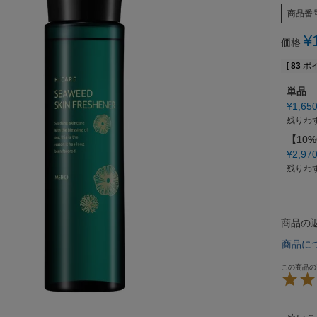
商品番
¥
価格
[
83
ポイ
単品
¥
1,65
残りわ
【10
¥
2,97
残りわ
商品の
商品に