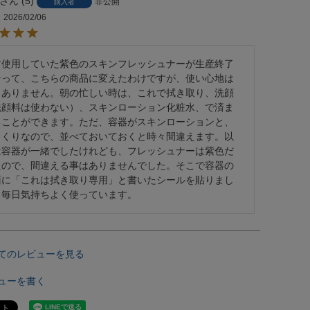
5
非公開
購入者
2026/02/06
前使用していた紫色のスキンフレッシュナーが生産終了
なって、こちらの商品に変えたわけですが、使い心地は
くありません。朝の忙しい時は、これで拭き取り、洗顔
洗顔料は使わない）、スキンローション化粧水、で済ま
ることができます。ただ、容器がスキンローションと、
っくりなので、並べておいておくと時々間違えます。以
は容器が一緒でしたけれども、フレッシュナーは紫色だ
たので、間違える事はありませんでした。そこで容器の
面に「これは拭き取り専用」と書いたシールを貼りまし
。毎日気持ちよく使っています。
てのレビューを見る
ューを書く