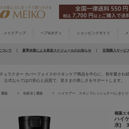
メイクアップ
ヘア&ボディ
ショッピングガイド
メ
について
｜
夏季休業による発送スケジュールのお知らせ
｜
定期購入サービ
チュラクター カバーフェイスやスキンケア商品を中心に、長年愛され
公式ならではの安心と品質で、皆さまの美しさをサポートします。
 通販
化粧水 | 通販
ハイケアー スキンフレッシュナー(ふきとり化
褐藻エ
ハイ
水) 3