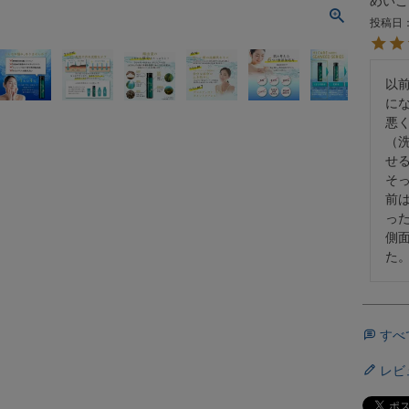
めいこ
投稿日
以
に
悪
（
せ
そ
前
っ
側
た
すべ
レビ