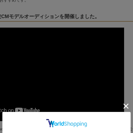
おすすめです。
波CMモデルオーディションを開催しました。
chU LIVE」「SHOWROOM」「mildom」にてハイケアー 地上波