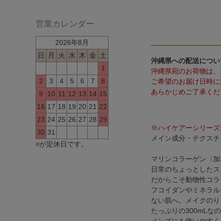
営業カレンダー
2026年8月
日
月
火
水
木
金
土
沖縄県への配送につい
1
沖縄県宛のお荷物は、
2
3
4
5
6
7
8
ご希望のお届け日時に
あらかじめご了承くだ
9
10
11
12
13
14
15
16
17
18
19
20
21
22
23
24
25
26
27
28
29
※ハイケアーシリーズ
30
31
メイン成分・テクスチ
■
が定休日です。
マリンコラーゲン〈加
日常のちょっとしたス
だからこそ動物性コラ
フコイダンやミネラル
ない肌へ。メイクのり
たっぷりの300mL