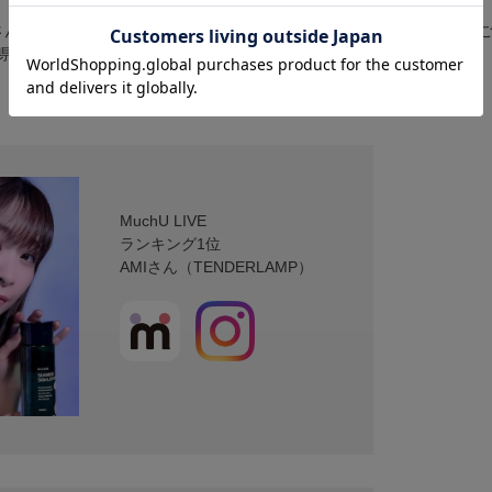
AMIさん、SHOWROOMから鍛治島 彩さん、mildomからさえきっちさんにご
県）にて放映されました。
MuchU LIVE
ランキング1位
AMIさん（TENDERLAMP）