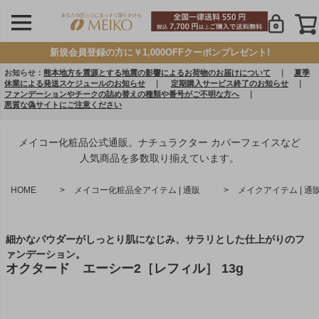
新規会員登録の方に￥1,000OFFクーポンプレゼント!
お知らせ：
熊本地方を震源とする地震の影響によるお荷物のお届けについて
｜
夏季
休業による発送スケジュールのお知らせ
｜
定期購入サービス終了のお知らせ
｜
ファンデーションやチークの詰め替えの種類や番号がご不明な方へ
｜
悪質な偽サイトにご注意ください
メイコー化粧品公式通販。ナチュラクター カバーフェイスなど
人気商品を多数取り揃えています。
HOME
メイコー化粧品全アイテム | 通販
メイクアイテム | 通
細かなパウダーがしっとり肌になじみ、サラリとした仕上がりのフ
ァンデーション。
オクタード エーシー2［レフィル］ 13g