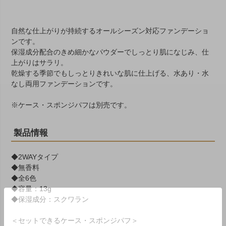
自然な仕上がりが持続するオールシーズン対応ファンデーショ
ンです。
保湿成分配合のきめ細かなパウダーでしっとり肌になじみ、仕
上がりはサラリ。
乾燥する季節でもしっとりきれいな肌に仕上げる、水あり・水
なし両用ファンデーションです。
※ケース・スポンジパフは別売です。
製品情報
◆2WAYタイプ
◆無香料
◆全6色
◆容量：13g
◆保湿成分：スクワラン
＜セットできるケース・スポンジパフ＞