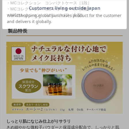
・
MCコレクション コンパクトケース［1段］
・
MCコレクション コンパクトケース［2段］
・
MCコレクション スポンジパフ（丸型）
製品特長
しっとり肌になじみ仕上がりサラリ
きめ細やかな微粒子パウダーと保湿成分配合で、しっかりと肌