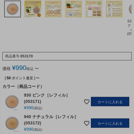
93
ク
ィ
(05
商品番号
053170
¥
990
価格
〜
税込
[
50
ポイント進呈 ]
〜
カラー（商品コード）
930 ピンク［レフィル］
(053171)
カートに入れる
¥
990
税込
940 ナチュラル［レフィル］
(053172)
カートに入れる
¥
990
税込