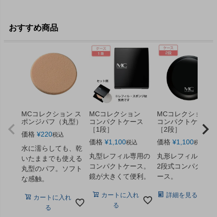
おすすめ商品
MCコレクション ス
MCコレクション
MCコレクション
ポンジパフ（丸型）
コンパクトケース
コンパクトケース
［1段］
［2段］
価格
¥
220
税込
価格
¥
1,100
価格
¥
1,100
税込
税込
水に濡らしても、乾
丸型レフィル専用の
丸形レフィル専用
いたままでも使える
コンパクトケース。
2段式コンパクトケ
丸型のパフ。ソフト
鏡が大きくて便利。
ース。
な感触。
カートに入れ
詳細を見る
カートに入れ
る
る