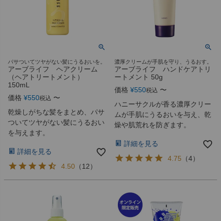
パサついてツヤがない髪にうるおいを。
濃厚クリームが手肌を守り、うるおす。
アーブライフ ヘアクリーム
アーブライフ ハンドケアトリ
（ヘアトリートメント）
ートメント 50g
150mL
価格
¥
550
〜
税込
価格
¥
550
〜
税込
ハニーサクルが香る濃厚クリー
乾燥しがちな髪をまとめ、パサ
ムが手肌にうるおいを与え、乾
ついてツヤがない髪にうるおい
燥や肌荒れを防ぎます。
を与えます。
詳細を見る
詳細を見る
4.75
（
4
）
4.50
（
12
）