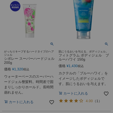
がっちりキープするハードタイプのヘア
肌にうるおいを与える、ボディジェル。
ジェル
フィトグラム ボディジェル ブ
シボレー スーパーハードジェル
ルーハワイ 150g
200g
価格
¥
1,430
税込
価格
¥
1,320
税込
カクテルの「ブルーハワイ」を
ウォーターベースのスーパーハ
イメージしたボディジェルで
ードジェル整髪料。時間差で固
す。肌にうるおいを与えます。
まりしっかりホールド。長時間
崩れません。
カートに入れる
4.00
（
1
）
カートに入れる