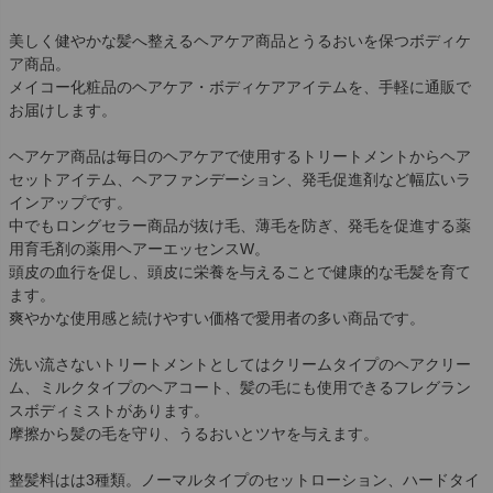
美しく健やかな髪へ整えるヘアケア商品とうるおいを保つボディケ
ア商品。
メイコー化粧品のヘアケア・ボディケアアイテムを、手軽に通販で
お届けします。
ヘアケア商品は毎日のヘアケアで使用するトリートメントからヘア
セットアイテム、ヘアファンデーション、発毛促進剤など幅広いラ
インアップです。
中でもロングセラー商品が抜け毛、薄毛を防ぎ、発毛を促進する薬
用育毛剤の薬用ヘアーエッセンスW。
頭皮の血行を促し、頭皮に栄養を与えることで健康的な毛髪を育て
ます。
爽やかな使用感と続けやすい価格で愛用者の多い商品です。
洗い流さないトリートメントとしてはクリームタイプのヘアクリー
ム、ミルクタイプのヘアコート、髪の毛にも使用できるフレグラン
スボディミストがあります。
摩擦から髪の毛を守り、うるおいとツヤを与えます。
整髪料はは3種類。ノーマルタイプのセットローション、ハードタイ