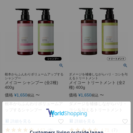
根本からふんわりボリュームアップする
ダメージを補修しながらハリ・コシを与
シャンプー
えるトリートメント
メイコー シャンプー (全2種)
メイコー トリートメント (全2
400g
種) 400g
価格
¥
1,650
〜
価格
¥
1,650
〜
税込
税込
根本からふんわりボリュームア
ダメージを補修しながらハリ・
ップするシャンプー
コシを与えるトリートメント
詳細を見る
詳細を見る
4.67
（
9
）
4.71
（
7
）