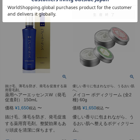
抜け毛、薄毛を防ぎ、発毛を促進する薬
優しい香りに包まれながら、うるおい肌
用育毛剤。
へ。
薬用ヘアーエッセンスW（発毛
メイコー ボディクリーム (全2
促進剤） 150mL
種) 60g
価格
¥
1,650
〜
価格
¥
1,650
〜
税込
税込
抜け毛、薄毛を防ぎ、発毛促進
優しい香りに包まれながら、う
する薬用育毛剤。整髪効果もあ
るおい肌へ整えるボディクリー
り頭皮を清潔に保ちます。
ム。