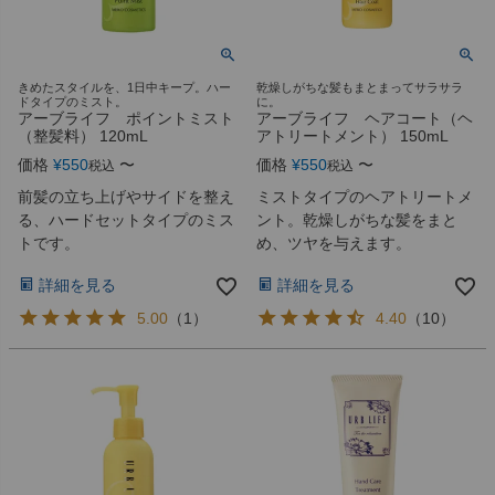
きめたスタイルを、1日中キープ。ハー
乾燥しがちな髪もまとまってサラサラ
ドタイプのミスト。
に。
アーブライフ ポイントミスト
アーブライフ ヘアコート（ヘ
（整髪料） 120mL
アトリートメント） 150mL
価格
¥
550
〜
価格
¥
550
〜
税込
税込
前髪の立ち上げやサイドを整え
ミストタイプのヘアトリートメ
る、ハードセットタイプのミス
ント。乾燥しがちな髪をまと
トです。
め、ツヤを与えます。
詳細を見る
詳細を見る
5.00
（
1
）
4.40
（
10
）