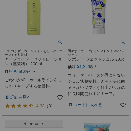
ごわつかず、カールラインをしっかりキ
固めずにキープするソフトタイプのヘア
ープする整髪料。
ジェル
アーブライフ セットローショ
シボレー ウェットジェル 200g
ン（整髪料） 200mL
価格
¥
1,320
税込
価格
¥
550
〜
税込
ウォーターベースの固まらない
ごわつかず、カールラインをし
ジェル状整髪料。ガチガチに固
っかりキープする整髪料。
まらないソフトな仕上がりなの
に長時間崩れずにキープ。
詳細を見る
カートに入れる
4.33
（
3
）