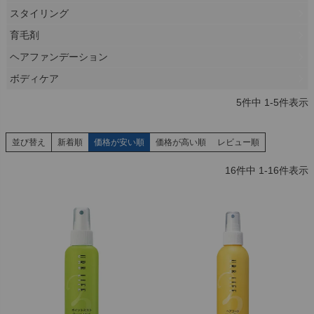
スタイリング
育毛剤
ヘアファンデーション
ボディケア
5
件中
1
-
5
件表示
並び替え
新着順
価格が安い順
価格が高い順
レビュー順
16
件中
1
-
16
件表示