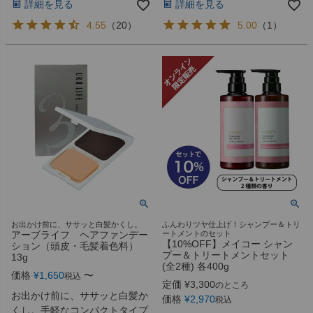
詳細を見る
詳細を見る
4.55
（
20
）
5.00
（
1
）
お出かけ前に、ササッと白髪かくし。
ふんわりツヤ仕上げ！シャンプー＆トリ
アーブライフ ヘアファンデー
ートメントのセット
【10%OFF】メイコー シャン
ション（頭皮・毛髪着色料）
プー＆トリートメントセット
13g
(全2種) 各400g
価格
¥
1,650
〜
税込
定価
¥
3,300
のところ
お出かけ前に、ササッと白髪か
価格
¥
2,970
税込
くし。手軽なコンパクトタイプ