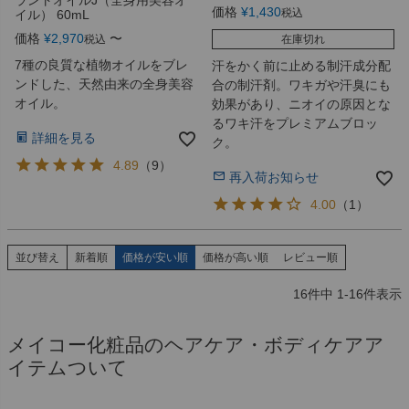
ラントオイルJ（全身用美容オ
価格
¥
1,430
税込
イル） 60mL
価格
¥
2,970
〜
税込
在庫切れ
7種の良質な植物オイルをブレ
汗をかく前に止める制汗成分配
ンドした、天然由来の全身美容
合の制汗剤。ワキガや汗臭にも
オイル。
効果があり、ニオイの原因とな
るワキ汗をプレミアムブロッ
詳細を見る
ク。
4.89
（
9
）
再入荷お知らせ
4.00
（
1
）
並び替え
新着順
価格が安い順
価格が高い順
レビュー順
16
件中
1
-
16
件表示
メイコー化粧品のヘアケア・ボディケアア
イテムついて