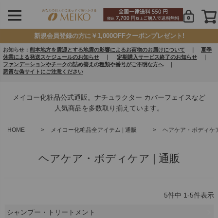
新規会員登録の方に￥1,000OFFクーポンプレゼント!
お知らせ：
熊本地方を震源とする地震の影響によるお荷物のお届けについて
｜
夏季
休業による発送スケジュールのお知らせ
｜
定期購入サービス終了のお知らせ
｜
ファンデーションやチークの詰め替えの種類や番号がご不明な方へ
｜
悪質な偽サイトにご注意ください
メイコー化粧品公式通販。ナチュラクター カバーフェイスなど
人気商品を多数取り揃えています。
HOME
メイコー化粧品全アイテム | 通販
ヘアケア・ボディケア 
ヘアケア・ボディケア | 通販
5
件中
1
-
5
件表示
シャンプー・トリートメント