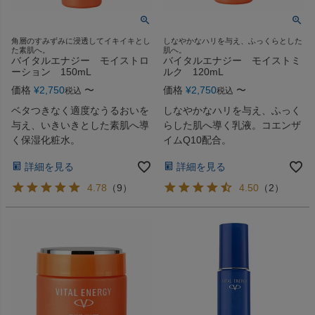
角層のすみずみに浸透してイキイキとし
しなやかなハリを与え、ふっくらとした
た素肌へ。
肌へ。
バイタルエナジー モイストロ
バイタルエナジー モイストミ
ーション 150mL
ルク 120mL
価格
¥
2,750
〜
価格
¥
2,750
〜
税込
税込
ベタつきなく適度なうるおいを
しなやかなハリを与え、ふっく
与え、いきいきとした素肌へ導
らした肌へ導く乳液。コエンザ
く保湿化粧水。
イムQ10配合。
詳細を見る
詳細を見る
4.78
（
9
）
4.50
（
2
）