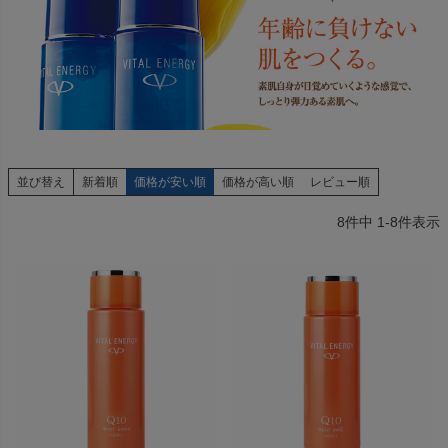
並び替え
新着順
価格が安い順
価格が高い順
レビュー順
8
件中
1
-
8
件表示