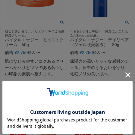
肌なじみが良く、ハリとツヤを与える高
うるおいが1日中続く！保湿にとことん
保湿クリーム。
こだわった美容液。
バイタルエナジー モイストク
バイタルエナジー デイリペア
リーム 50g
（ジェル状美容液） 30g
価格
¥
2,750
〜
価格
¥
2,750
〜
税込
税込
肌になじみやすいコクあるクリ
保湿力の高いリッチな感触のジ
ームがハリとツヤのある若々し
ェル。日中のうるおいを守り、
い印象の素肌へ整えます。
化粧ノリの良い肌へ。
詳細を見る
詳細を見る
4.83
（
6
）
4.88
（
8
）