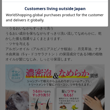
パサつく髪を修復！毛先までまとまってツヤのある髪へ
・うるおいながらすっきり洗う
うるおい成分を保ちながらすっきり洗い流してなめらかに。乾
かした後も指通りよくまとまります。
・ツヤを与える
アルガンオイル（アルガニアスピノサ核油）、月見草油、ナタ
ネ由来油（5 γ－ドコサラクトン ）の保湿成分である3種の植物
オイルが髪になじみ、しっとり保湿します。