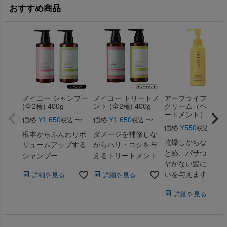
おすすめ商品
メイコー シャンプー
メイコー トリートメ
アーブライフ ヘ
(全2種) 400g
ント (全2種) 400g
クリーム（ヘアト
ートメント） 150m
価格
¥
1,650
〜
価格
¥
1,650
〜
税込
税込
価格
¥
550
〜
税込
根本からふんわりボ
ダメージを補修しな
乾燥しがちな髪を
リュームアップする
がらハリ・コシを与
とめ、パサついて
シャンプー
えるトリートメント
ヤがない髪にうる
いを与えます。
詳細を見る
詳細を見る
詳細を見る