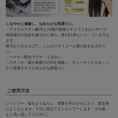
しなやかに補修し、なめらかな指通りに。
・グリチルリチン酸2Kと10種の植物エキスでうるおいキープ
保湿成分が頭皮を健やかに保ち、髪1本1本にハリ・コシを与え
ます。
根元から立ち上げて、ふんわりボリューム感のある仕上がり
へ。
・ヘマチン配合でツヤ・うるおい
ヘマチンが、髪の表面の凸凹を補修し、キューティクルをしっ
かり密着させてなめらかな指通りに
ご使用方法
シャンプー：髪をよくぬらし、適量を手のひらにとり、髪全体
によくなじませ、十分に泡立ててシャンプーします。その後、
よく洗い流してください。