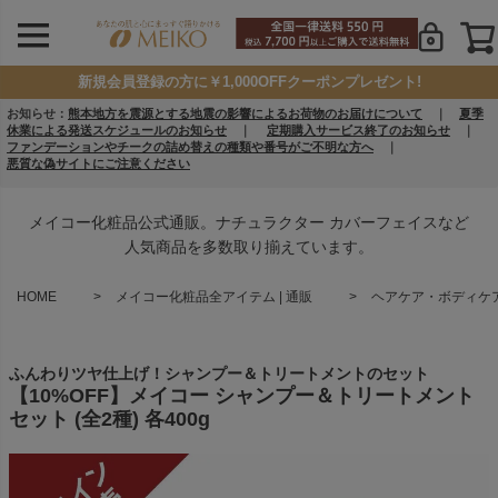
新規会員登録の方に￥1,000OFFクーポンプレゼント!
お知らせ：
熊本地方を震源とする地震の影響によるお荷物のお届けについて
｜
夏季
休業による発送スケジュールのお知らせ
｜
定期購入サービス終了のお知らせ
｜
ファンデーションやチークの詰め替えの種類や番号がご不明な方へ
｜
悪質な偽サイトにご注意ください
メイコー化粧品公式通販。ナチュラクター カバーフェイスなど
人気商品を多数取り揃えています。
HOME
メイコー化粧品全アイテム | 通販
ヘアケア・ボディケア 
ふんわりツヤ仕上げ！シャンプー＆トリートメントのセット
【10%OFF】メイコー シャンプー＆トリートメント
セット (全2種) 各400g