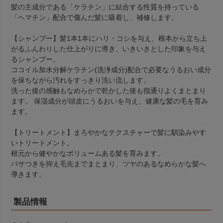
髪の主成分である「ケラチン」に結合する性質を持っている
「ヘマチン」配合で傷んだ髪に吸着し、補修します。
【シャンプー】髪1本1本にハリ・コシを与え、根本から立ち上
がるふんわりした仕上がりに導き、いきいきとした印象を与え
るシャンプー。
ココイル加水分解ケラチン(洗浄成分)配合で必要なうるおい成分
を保ちながら汚れをすっきり洗い流します。
洗った後の感触もなめらかで乾かした後も指通りよくまとまり
ます。 保湿成分が頭皮にうるおいを与え、健康な髪の毛を育み
ます。
【トリートメント】まろやかなテクスチャーで髪に馴染みやす
いトリートメント。
根元から健やかなボリュームある髪を育みます。
パサつきを抑え毛先までまとまり、ツヤのあるなめらかな髪へ
導きます。
製品情報