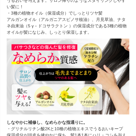
うるおいを与えます。サロン帰りのようなスタイリングしやす
い髪に！
・3種の植物オイル（保湿成分）でしっとりツヤ髪
アルガンオイル（アルガニアスピノサ核油）、月見草油、ナタ
ネ由来油（5 γ－ドコサラクトン ）の保湿成分である3種の植物
オイルが髪になじみ、しっとり保湿します。
しなやかに補修し、なめらかな指通りに。
・グリチルリチン酸2Kと10種の植物エキスでうるおいキープ
保湿成分が頭皮を健やかに保ち、髪1本1本にハリ・コシを与え