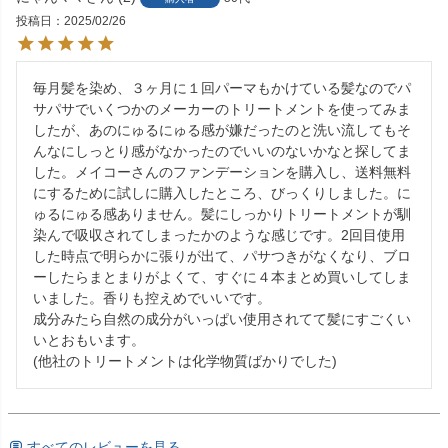
投稿日
2025/02/26
毎月髪を染め、３ヶ月に１回パーマもかけている髪なのでパ
サパサでいくつかのメーカーのトリートメントを使ってみま
したが、あのにゅるにゅる感が嫌だったのと洗い流してもそ
んなにしっとり感がなかったのでいいのないかなと探してま
した。メイコーさんのファンデーションを購入し、送料無料
にするために試しに購入したところ、びっくりしました。に
ゅるにゅる感ありません。髪にしっかりトリートメントが馴
染んで吸収されてしまったかのような感じです。2回目使用
した時点で明らかに張りが出て、パサつきがなくなり、ブロ
ーしたらまとまりがよくて、すぐに４本まとめ買いしてしま
いました。香りも控えめでいいです。

成分みたら自然の成分がいっぱい使用されてて髪にすごくい
いとおもいます。

(他社のトリートメントは化学物質ばかりでした)
すべてのレビューを見る