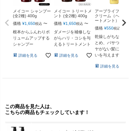
メイコー シャンプー
メイコー トリートメ
アーブライフ ヘ
(全2種) 400g
ント (全2種) 400g
クリーム（ヘアト
ートメント） 150m
価格
¥
1,650
〜
価格
¥
1,650
〜
税込
税込
価格
¥
550
〜
税込
根本からふんわりボ
ダメージを補修しな
乾燥しがちな髪を
リュームアップする
がらハリ・コシを与
とめ、パサついて
シャンプー
えるトリートメント
ヤがない髪にうる
いを与えます。
詳細を見る
詳細を見る
詳細を見る
この商品を見た人は、
こちらの商品もチェックしています！