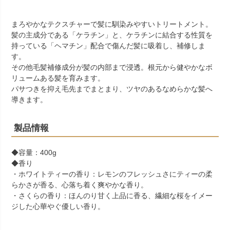
まろやかなテクスチャーで髪に馴染みやすいトリートメント。
髪の主成分である「ケラチン」と、ケラチンに結合する性質を
持っている「ヘマチン」配合で傷んだ髪に吸着し、補修しま
す。
その他毛髪補修成分が髪の内部まで浸透。根元から健やかなボ
リュームある髪を育みます。
パサつきを抑え毛先までまとまり、ツヤのあるなめらかな髪へ
導きます。
製品情報
◆容量：400g
◆香り
・ホワイトティーの香り：レモンのフレッシュさにティーの柔
らかさが香る、心落ち着く爽やかな香り。
・さくらの香り：ほんのり甘く上品に香る、繊細な桜をイメー
ジした心華やぐ優しい香り。