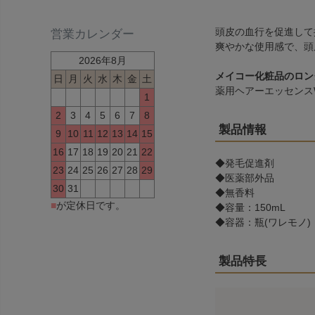
頭皮の血行を促進して
営業カレンダー
爽やかな使用感で、頭
2026年8月
メイコー化粧品のロン
日
月
火
水
木
金
土
薬用ヘアーエッセンス
1
2
3
4
5
6
7
8
製品情報
9
10
11
12
13
14
15
16
17
18
19
20
21
22
◆発毛促進剤
23
24
25
26
27
28
29
◆医薬部外品
30
31
◆無香料
■
が定休日です。
◆容量：150mL
◆容器：瓶(ワレモノ)
製品特長