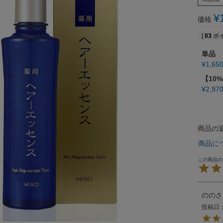
¥
価格
[
83
ポイ
単品
¥
1,65
【10
¥
2,97
商品の
商品に
のの
投稿日