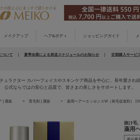
メイクアップ
ヘア&ボディ
ショッピングガイド
メ
について
｜
夏季休業による発送スケジュールのお知らせ
｜
定期購入サービ
チュラクター カバーフェイスやスキンケア商品を中心に、長年愛され
公式ならではの安心と品質で、皆さまの美しさをサポートします。
| 通販
育毛剤 | 通販
薬用ヘアーエッセンスW（発毛促進剤） 15
抜け毛
薬用ヘ
商品番