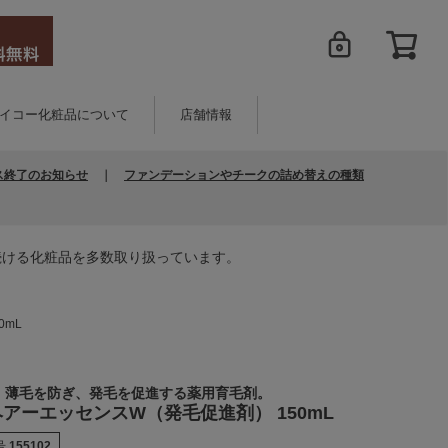
イコー化粧品について
店舗情報
ス終了のお知らせ
｜
ファンデーションやチークの詰め替えの種類
続ける化粧品を多数取り扱っています。
0mL
、薄毛を防ぎ、発毛を促進する薬用育毛剤。
アーエッセンスW（発毛促進剤） 150mL
号
155102