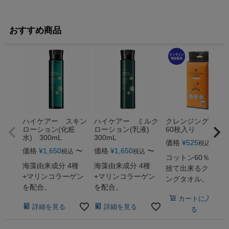
おすすめ商品
ハイケアー スキン
ハイケアー ミルク
クレンジングタオ
ローション(化粧
ローション(乳液)
60枚入り
水) 300mL
300mL
価格
¥
525
税込
価格
¥
1,650
〜
価格
¥
1,650
〜
税込
税込
コットン60％！使
海藻由来成分 4種
海藻由来成分 4種
捨て出来るクレン
+マリンコラーゲン
+マリンコラーゲン
ングタオル。
を配合。
を配合。
カートに入れ
詳細を見る
詳細を見る
る