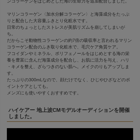
ンコラーゲンをはじめとした海の生命力を追加配合しました。
マリンコラーゲン〈加水分解コラーゲン〉と海藻成分をたっぷ
りと配合した大容量ふきとり化粧水です。
日常のちょっとしたストレスが美肌リズムを崩してしまいが
ち。
だからこそ動物性コラーゲンの約7倍の吸収率と言われるマリン
コラーゲン配合のふき取り化粧水で、毛穴ケア角質ケア。
フコイダンやミネラル、ポリフェノールをはじめとする海の栄
養を豊富に含んだ海藻成分を配合し、お肌に活力を与え、ハリ
・キメを整え、ざらつきのない肌へ。メイクのりもアップしま
す。
たっぷりの300mLなので、顔だけでなく、ひじやひざなどのポ
イントケアとしても。
メンズにも使いやすくおすすめです。
ハイケアー 地上波CMモデルオーディションを開催
しました。