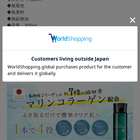
◆無着色
◆無香料
◆無鉱物油
◆容量：300mL
◆保湿成分：褐藻エキス（アルギン酸Ｎａ）、アカモクエキ
ス、ヒバマタエキス、オキナワモズクエキス、マリンコラーゲ
ン（加水分解コラーゲン）
製品特長