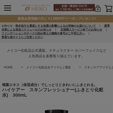
新規会員登録の方に￥1,000OFFクーポンプレゼント!
お知らせ：
熊本地方を震源とする地震の影響によるお荷物のお届けについて
｜
夏季
休業による発送スケジュールのお知らせ
｜
定期購入サービス終了のお知らせ
｜
ファンデーションやチークの詰め替えの種類や番号がご不明な方へ
｜
悪質な偽サイトにご注意ください
メイコー化粧品公式通販。ナチュラクター カバーフェイスなど
人気商品を多数取り揃えています。
HOME
メイコー化粧品全アイテム | 通販
スキンケアアイテム |
褐藻エキス（保湿成分）でしっとりときれいにふきとれる。
ハイケアー スキンフレッシュナー(ふきとり化粧
水) 300mL