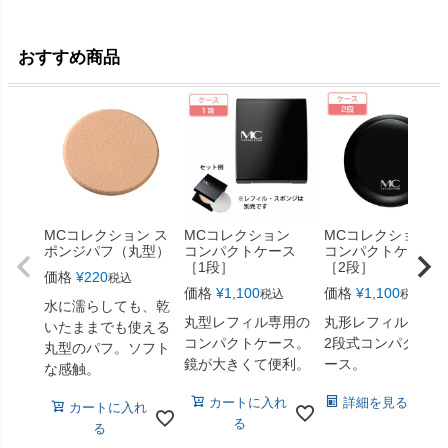
おすすめ商品
MCコレクション ス
MCコレクション
MCコレクション
ポンジパフ（丸型）
コンパクトケース
コンパクトケース
［1段］
［2段］
価格
¥
220
税込
価格
¥
1,100
価格
¥
1,100
税込
税込
水に濡らしても、乾
丸型レフィル専用の
丸形レフィル専用
いたままでも使える
コンパクトケース。
2段式コンパクトケ
丸型のパフ。ソフト
鏡が大きくて便利。
ース。
な感触。
カートに入れ
詳細を見る
カートに入れ
る
る