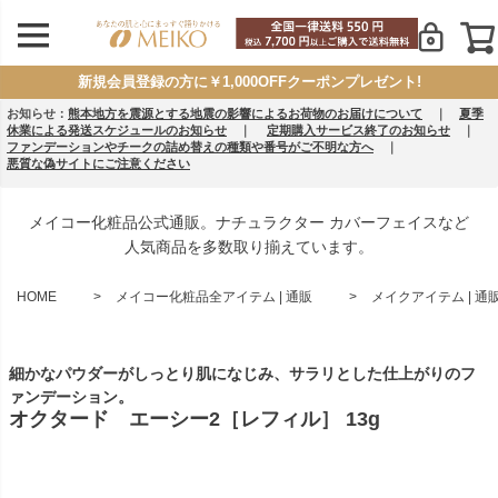
新規会員登録の方に￥1,000OFFクーポンプレゼント!
お知らせ：
熊本地方を震源とする地震の影響によるお荷物のお届けについて
｜
夏季
休業による発送スケジュールのお知らせ
｜
定期購入サービス終了のお知らせ
｜
ファンデーションやチークの詰め替えの種類や番号がご不明な方へ
｜
悪質な偽サイトにご注意ください
メイコー化粧品公式通販。ナチュラクター カバーフェイスなど
人気商品を多数取り揃えています。
HOME
メイコー化粧品全アイテム | 通販
メイクアイテム | 通
細かなパウダーがしっとり肌になじみ、サラリとした仕上がりのフ
ァンデーション。
オクタード エーシー2［レフィル］ 13g