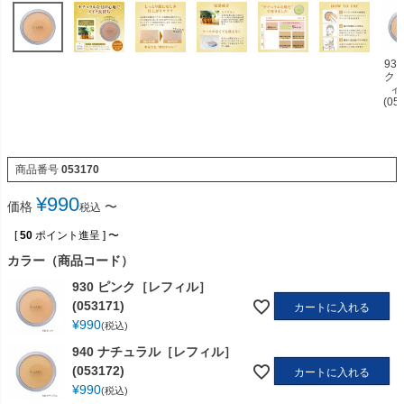
93
ク
ィ
(05
商品番号
053170
¥
990
価格
〜
税込
[
50
ポイント進呈 ]
〜
カラー（商品コード）
930 ピンク［レフィル］
(053171)
カートに入れる
¥
990
税込
940 ナチュラル［レフィル］
(053172)
カートに入れる
¥
990
税込