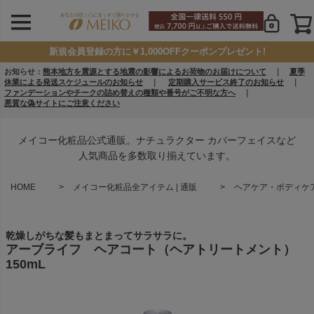
新規会員登録の方に￥1,000OFFクーポンプレゼント!
お知らせ：
熊本地方を震源とする地震の影響によるお荷物のお届けについて
｜
夏季
休業による発送スケジュールのお知らせ
｜
定期購入サービス終了のお知らせ
｜
ファンデーションやチークの詰め替えの種類や番号がご不明な方へ
｜
悪質な偽サイトにご注意ください
メイコー化粧品公式通販。ナチュラクター カバーフェイスなど
人気商品を多数取り揃えています。
HOME
メイコー化粧品全アイテム | 通販
ヘアケア・ボディケア 
乾燥しがちな髪もまとまってサラサラに。
アーブライフ ヘアコート（ヘアトリートメント）
150mL