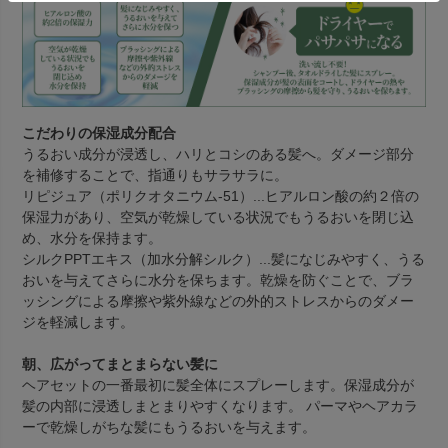
こだわりの保湿成分配合
うるおい成分が浸透し、ハリとコシのある髪へ。ダメージ部分
を補修することで、指通りもサラサラに。
リピジュア（ポリクオタニウム-51）
...ヒアルロン酸の約２倍の
保湿力があり、空気が乾燥している状況でもうるおいを閉じ込
め、水分を保持ます。
シルクPPTエキス（加水分解シルク）
...髪になじみやすく、うる
おいを与えてさらに水分を保ちます。乾燥を防ぐことで、ブラ
ッシングによる摩擦や紫外線などの外的ストレスからのダメー
ジを軽減します。
朝、広がってまとまらない髪に
ヘアセットの一番最初に髪全体にスプレーします。保湿成分が
髪の内部に浸透しまとまりやすくなります。 パーマやヘアカラ
ーで乾燥しがちな髪にもうるおいを与えます。