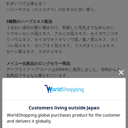
れずいつでも使える！
ハニーサクル（スイカズラ）のかすかに甘い香り。
9種類のハーブエキス配合
うるおい成分が髪に働きかけ、乾燥した毛先までなめらかに。
トウキンセンカ花エキス、アルニカ花エキス、セイヨウノコギ
リソウエキス、セイヨウオトギリソウ花／葉／茎エキス、カミ
ツレ花エキス、ゼニアオイ花エキス、フユボダイジュエキス、
セージ葉エキス、スギナエキス
メイコー化粧品のロングセラー商品
アーブライフ ヘアコートは2004年に発売しました。当時から人
気商品で今もなお愛されています。