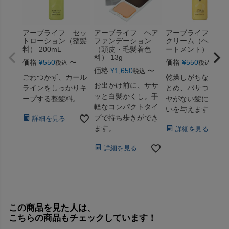
アーブライフ セッ
アーブライフ ヘア
アーブライフ ヘ
トローション（整髪
ファンデーション
クリーム（ヘアト
料） 200mL
（頭皮・毛髪着色
ートメント） 150m
料） 13g
価格
¥
550
〜
価格
¥
550
〜
税込
税込
価格
¥
1,650
〜
税込
ごわつかず、カール
乾燥しがちな髪を
お出かけ前に、ササ
ラインをしっかりキ
とめ、パサついて
ッと白髪かくし。手
ープする整髪料。
ヤがない髪にうる
軽なコンパクトタイ
いを与えます。
プで持ち歩きができ
詳細を見る
ます。
詳細を見る
詳細を見る
この商品を見た人は、
こちらの商品もチェックしています！