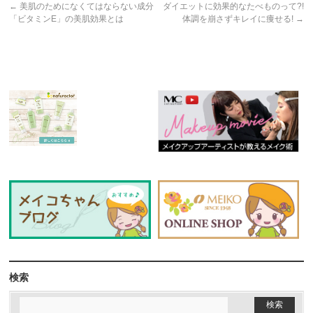
←
美肌のためになくてはならない成分
ダイエットに効果的なたべものって?!
「ビタミンE」の美肌効果とは
体調を崩さずキレイに痩せる!
→
検索