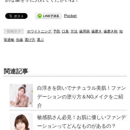
Pocket
投稿タグ
ホワイトニング
,
予防
,
口臭
,
方法
,
歯周病
,
歯磨き
,
歯磨き粉
,
知
覚過敏
,
虫歯
,
選び方
,
選ぶ
関連記事
白浮きを防いでナチュラル美肌！ファン
デーションの塗り方＆NGメイクをご紹
介
敏感肌さん必見！お肌に優しいファンデ
ーションってどんなものがあるの？