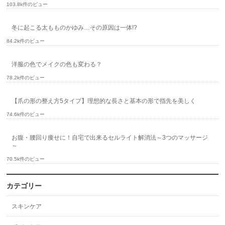
103.8k件のビュー
冬に起こる太もものかゆみ…その原因は一体!?
84.2k件のビュー
洋服の色でメイクの色も変わる？
78.2k件のビュー
【爪の形の整え方5タイプ】理想的な長さと基本の形で指先を美しく
74.6k件のビュー
お腹・腰回り痩せに！自宅で出来るセルライト解消法～3つのマッサージ
～
70.5k件のビュー
カテゴリー
スキンケア