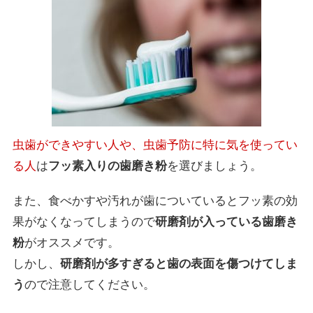
虫歯ができやすい人や、虫歯予防に特に気を使ってい
る人
は
フッ素入りの歯磨き粉
を選びましょう。
また、食べかすや汚れが歯についているとフッ素の効
果がなくなってしまうので
研磨剤が入っている歯磨き
粉
がオススメです。
しかし、
研磨剤が多すぎると歯の表面を傷つけてしま
う
ので注意してください。