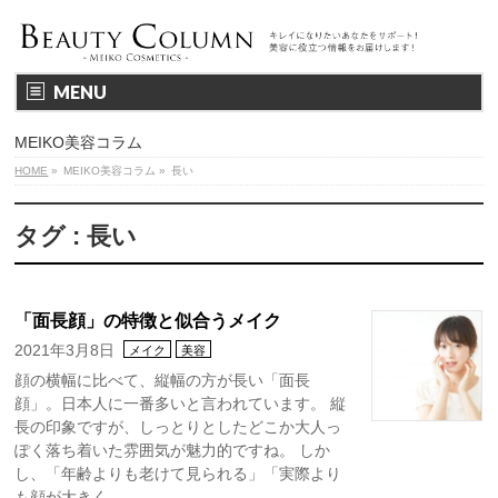
MENU
MEIKO美容コラム
HOME
»
MEIKO美容コラム
»
長い
タグ : 長い
「面長顔」の特徴と似合うメイク
2021年3月8日
メイク
美容
顔の横幅に比べて、縦幅の方が長い「面長
顔」。日本人に一番多いと言われています。 縦
長の印象ですが、しっとりとしたどこか大人っ
ぽく落ち着いた雰囲気が魅力的ですね。 しか
し、「年齢よりも老けて見られる」「実際より
も顔が大きく …