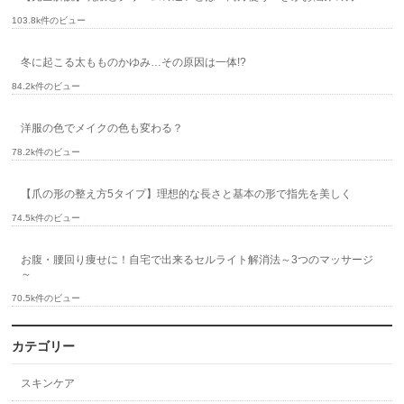
103.8k件のビュー
冬に起こる太もものかゆみ…その原因は一体!?
84.2k件のビュー
洋服の色でメイクの色も変わる？
78.2k件のビュー
【爪の形の整え方5タイプ】理想的な長さと基本の形で指先を美しく
74.5k件のビュー
お腹・腰回り痩せに！自宅で出来るセルライト解消法～3つのマッサージ
～
70.5k件のビュー
カテゴリー
スキンケア