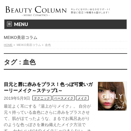
MENU
MEIKO美容コラム
HOME
»
MEIKO美容コラム
»
血色
タグ : 血色
目元と唇に赤みをプラス！色っぽ可愛いガ
ーリーメイク～ステップ1～
2019年5月9日
テクニック
ベースメイク
メイク
最近よく耳にする『湯上がりメイク』。 自分が
元々持っている血色にさらに赤みをプラスさせ
て、肌がほてったような、まるでお風呂あがり
のような色っぽさを兼ね備えたメイク方法で
す。 かわいいだけのメイクじゃつまらない、そ