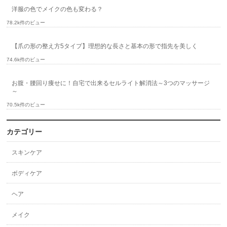
洋服の色でメイクの色も変わる？
78.2k件のビュー
【爪の形の整え方5タイプ】理想的な長さと基本の形で指先を美しく
74.6k件のビュー
お腹・腰回り痩せに！自宅で出来るセルライト解消法～3つのマッサージ
～
70.5k件のビュー
カテゴリー
スキンケア
ボディケア
ヘア
メイク