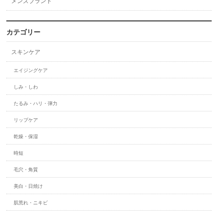
メンズブランド
カテゴリー
スキンケア
エイジングケア
しみ・しわ
たるみ・ハリ・弾力
リップケア
乾燥・保湿
時短
毛穴・角質
美白・日焼け
肌荒れ・ニキビ