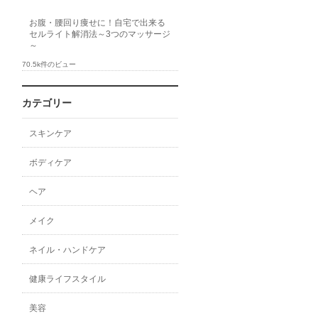
お腹・腰回り痩せに！自宅で出来る
セルライト解消法～3つのマッサージ
～
70.5k件のビュー
カテゴリー
スキンケア
ボディケア
ヘア
メイク
ネイル・ハンドケア
健康ライフスタイル
美容