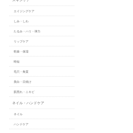
エイジングケア
しみ・しわ
たるみ・ハリ・弾力
リップケア
乾燥・保湿
時短
毛穴・角質
美白・日焼け
肌荒れ・ニキビ
ネイル・ハンドケア
ネイル
ハンドケア