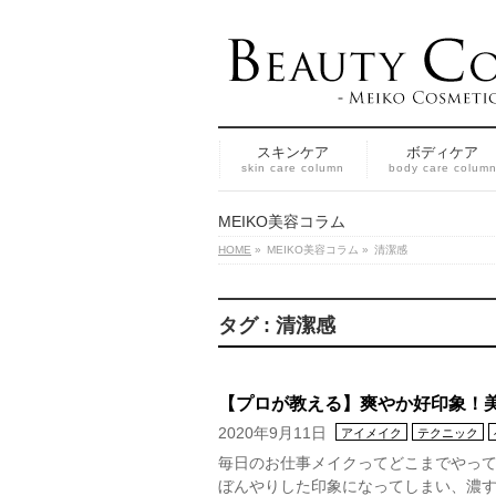
スキンケア
ボディケア
skin care column
body care colum
MEIKO美容コラム
HOME
»
MEIKO美容コラム
»
清潔感
タグ : 清潔感
【プロが教える】爽やか好印象！美
2020年9月11日
アイメイク
テクニック
毎日のお仕事メイクってどこまでやって
ぼんやりした印象になってしまい、濃す