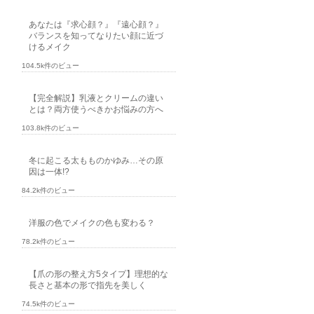
あなたは『求心顔？』『遠心顔？』
バランスを知ってなりたい顔に近づ
けるメイク
104.5k件のビュー
【完全解説】乳液とクリームの違い
とは？両方使うべきかお悩みの方へ
103.8k件のビュー
冬に起こる太もものかゆみ…その原
因は一体!?
84.2k件のビュー
洋服の色でメイクの色も変わる？
78.2k件のビュー
【爪の形の整え方5タイプ】理想的な
長さと基本の形で指先を美しく
74.5k件のビュー