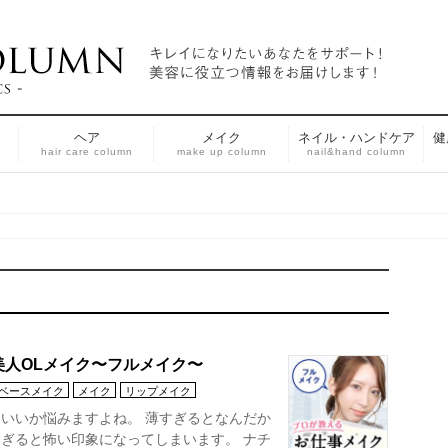
ヘア
メイク
ネイル・ハンドケア
健
n
hair care column
make up column
nail&hand column
人OLメイク〜フルメイク〜
ベースメイク
メイク
リップメイク
いいか悩みますよね。 薄すぎるとなんだか
ぎると怖い印象になってしまいます。 ナチ