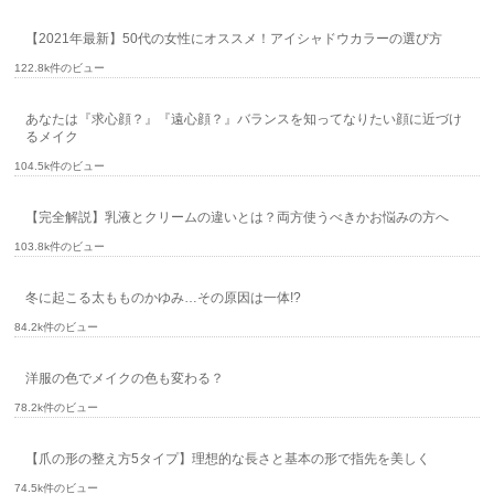
【2021年最新】50代の女性にオススメ！アイシャドウカラーの選び方
122.8k件のビュー
あなたは『求心顔？』『遠心顔？』バランスを知ってなりたい顔に近づけ
るメイク
104.5k件のビュー
【完全解説】乳液とクリームの違いとは？両方使うべきかお悩みの方へ
103.8k件のビュー
冬に起こる太もものかゆみ…その原因は一体!?
84.2k件のビュー
洋服の色でメイクの色も変わる？
78.2k件のビュー
【爪の形の整え方5タイプ】理想的な長さと基本の形で指先を美しく
74.5k件のビュー