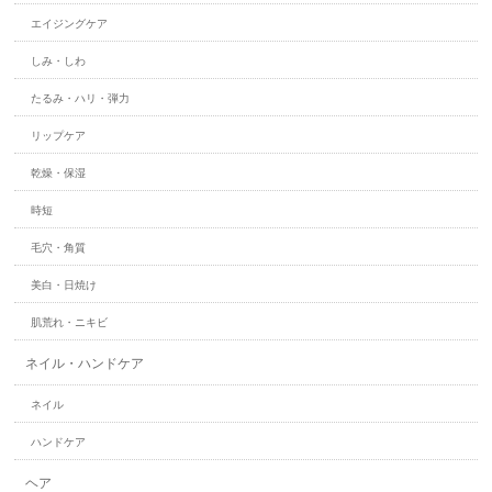
エイジングケア
しみ・しわ
たるみ・ハリ・弾力
リップケア
乾燥・保湿
時短
毛穴・角質
美白・日焼け
肌荒れ・ニキビ
ネイル・ハンドケア
ネイル
ハンドケア
ヘア